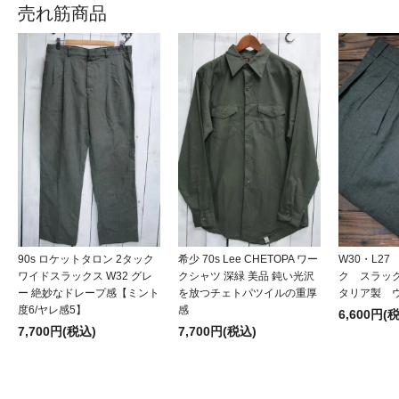
売れ筋商品
90s ロケットタロン 2タック
希少 70s Lee CHETOPA ワー
W30・L2
ワイドスラックス W32 グレ
クシャツ 深緑 美品 鈍い光沢
ク スラッ
ー 絶妙なドレープ感【ミント
を放つチェトパツイルの重厚
タリア製 
度6/ヤレ感5】
感
6,600円(
7,700円(税込)
7,700円(税込)