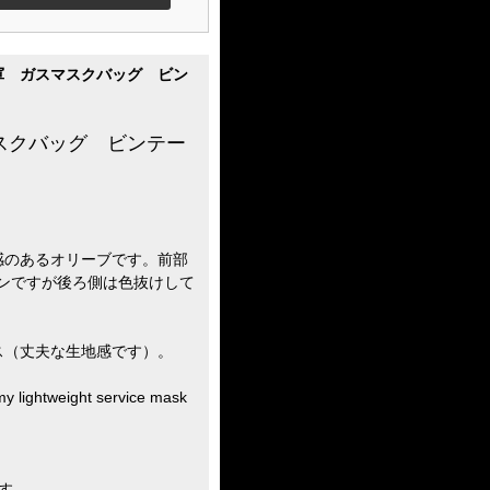
カ軍 ガスマスクバッグ ビン
スクバッグ ビンテー
感のあるオリーブです。前部
ンですが後ろ側は色抜けして
ス（丈夫な生地感です）。
htweight service mask
す。