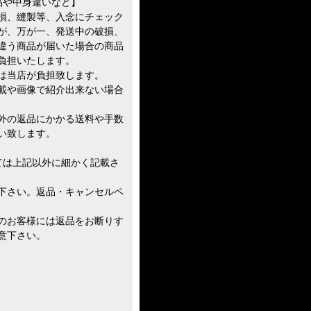
品や中身違いなど】
損、縫製等、入念にチェック
が、万が一、発送中の破損、
違う商品が届いた場合の商品
負担いたします。
は当店が負担致します。
載や画像で紹介出来ない場合
外の返品にかかる送料や手数
い致します。
ては上記以外に細かく記載さ
下さい。返品・キャンセルペ
のお客様には返品をお断りす
意下さい。