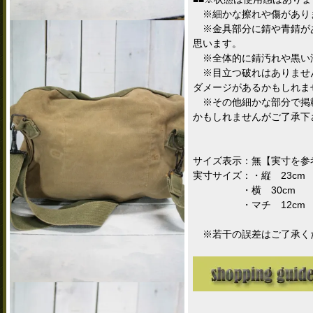
※細かな擦れや傷があり
※金具部分に錆や青錆が
思います。
※全体的に錆汚れや黒い
※目立つ破れはありませ
ダメージがあるかもしれま
※その他細かな部分で掲
かもしれませんがご了承下
サイズ表示：無【実寸を参
実寸サイズ：・縦 23cm
・横 30cm
・マチ 12cm
※若干の誤差はご了承く