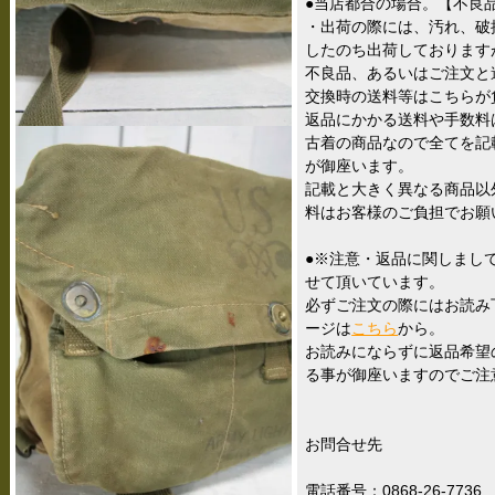
●当店都合の場合。【不良
・出荷の際には、汚れ、破
したのち出荷しております
不良品、あるいはご注文と
交換時の送料等はこちらが
返品にかかる送料や手数料
古着の商品なので全てを記
が御座います。
記載と大きく異なる商品以
料はお客様のご負担でお願
●※注意・返品に関しまし
せて頂いています。
必ずご注文の際にはお読み
ージは
こちら
から。
お読みにならずに返品希望
る事が御座いますのでご注
お問合せ先
電話番号：0868-26-7736