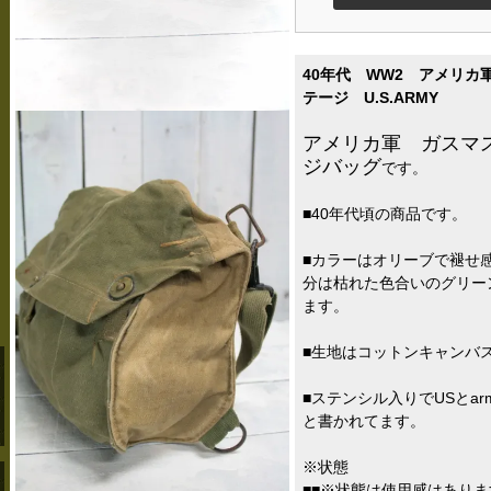
40年代 WW2 アメリ
テージ U.S.ARMY
アメリカ軍 ガスマ
ジバッグ
です。
■40年代頃の商品です。
■カラーはオリーブで褪せ
分は枯れた色合いのグリー
ます。
■生地はコットンキャンバ
■ステンシル入りでUSとarmy lig
と書かれてます。
※状態
■■※状態は使用感はありま