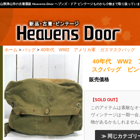
山県津山市の古着通販 Heavens-Door ヘブンズ・ドア ビンテージものから小物まで取り扱ってい
ホーム
>
バッグ
>
40年代 WW2 アメリカ軍 ガスマスクバッグ ビ
40年代 WW2
スクバッグ ビンテ
販売価格
【SOLD OUT】
このアイテムは素敵なオ
ヴィンテージは一期一会
物があるかもしれません
≫ 同じカテゴリ