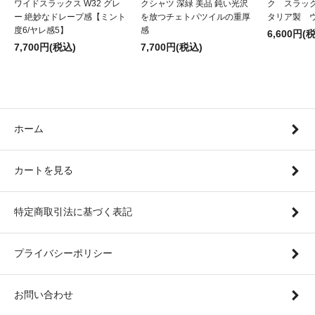
ワイドスラックス W32 グレ
クシャツ 深緑 美品 鈍い光沢
ク スラッ
ー 絶妙なドレープ感【ミント
を放つチェトパツイルの重厚
タリア製 
度6/ヤレ感5】
感
6,600円(
7,700円(税込)
7,700円(税込)
ホーム
カートを見る
特定商取引法に基づく表記
プライバシーポリシー
お問い合わせ