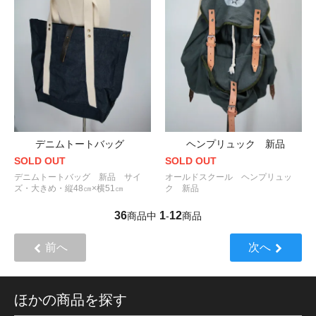
デニムトートバッグ
ヘンプリュック 新品
SOLD OUT
SOLD OUT
デニムトートバッグ 新品 サイ
オールドスクール ヘンプリュッ
ズ・大きめ・縦48㎝×横51㎝
ク 新品
36
1
12
商品中
-
商品
前へ
次へ
ほかの商品を探す