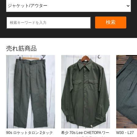
検索
売れ筋商品
90s ロケットタロン 2タック
希少 70s Lee CHETOPA ワー
W30・L2