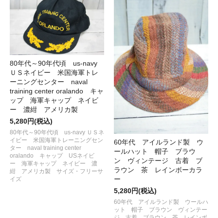
80年代～90年代頃 us-navy
ＵＳネイビー 米国海軍トレ
ーニングセンター naval
training center oralando キャ
ップ 海軍キャップ ネイビ
ー 濃紺 アメリカ製
5,280円(税込)
80年代～90年代頃 us-navy ＵＳネ
イビー 米国海軍トレーニングセン
60年代 アイルランド製 ウ
ター naval training center
ールハット 帽子 ブラウ
oralando キャップ USネイビ
ン ヴィンテージ 古着 ブ
ー 海軍キャップ ネイビー 濃
ラウン 茶 レインボーカラ
紺 アメリカ製 サイズ・フリーサ
ー
イズ
5,280円(税込)
60年代 アイルランド製 ウールハ
ット 帽子 ブラウン ヴィンテー
ジ 古着 ブラウン 茶 レインボ