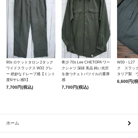
90s ロケットタロン 2タック
希少 70s Lee CHETOPA ワー
W30・L2
ワイドスラックス W32 グレ
クシャツ 深緑 美品 鈍い光沢
ク スラッ
ー 絶妙なドレープ感【ミント
を放つチェトパツイルの重厚
タリア製 
度6/ヤレ感5】
感
6,600円(
7,700円(税込)
7,700円(税込)
ホーム