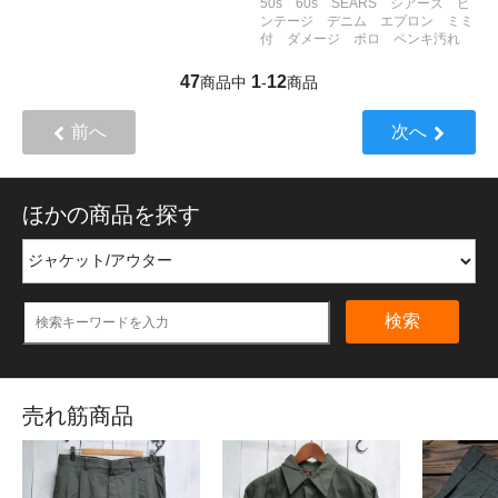
50s 60s SEARS シアーズ ビ
ンテージ デニム エプロン ミミ
付 ダメージ ボロ ペンキ汚れ
47
1
12
商品中
-
商品
前へ
次へ
ほかの商品を探す
検索
売れ筋商品