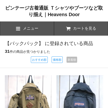
ビンテージ古着通販 Ｔシャツやブーツなど取
り揃え｜Heavens Door
メニュー
カートを見る
【バックパック】 に登録されている商品
31
件の商品が見つかりました
おすすめ順
価格順
新着順