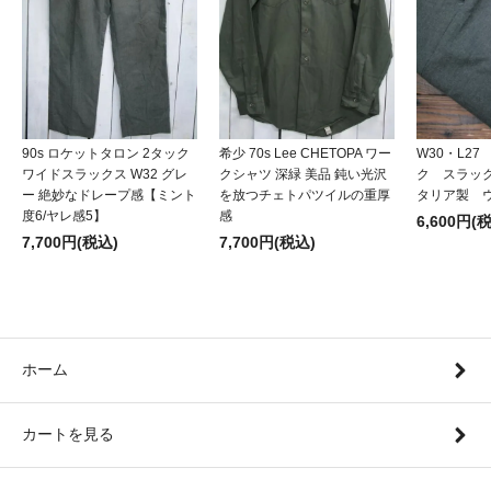
90s ロケットタロン 2タック
希少 70s Lee CHETOPA ワー
W30・L2
ワイドスラックス W32 グレ
クシャツ 深緑 美品 鈍い光沢
ク スラッ
ー 絶妙なドレープ感【ミント
を放つチェトパツイルの重厚
タリア製 
度6/ヤレ感5】
感
6,600円(
7,700円(税込)
7,700円(税込)
ホーム
カートを見る