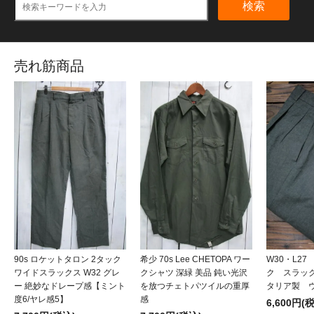
検索
売れ筋商品
90s ロケットタロン 2タック
希少 70s Lee CHETOPA ワー
W30・L2
ワイドスラックス W32 グレ
クシャツ 深緑 美品 鈍い光沢
ク スラッ
ー 絶妙なドレープ感【ミント
を放つチェトパツイルの重厚
タリア製 
度6/ヤレ感5】
感
6,600円(