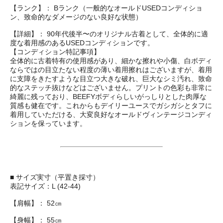
【ランク】： Bランク（一般的なオールドUSEDコンディショ
ン、致命的なダメージのない良好な状態）
【詳細】： 90年代後半〜のオリジナル古着として、全体的に適
度な着用感のあるUSEDコンディションです。
【コンディション特記事項】
全体的に古着特有の使用感があり、細かな擦れや小傷、白ボディ
ならではの目立たない程度の薄い着用擦れはございますが、着用
に支障をきたすような目立つ大きな破れ、巨大なシミ汚れ、致命
的なステッチ抜けなどはございません。プリントの色彩も非常に
綺麗に残っており、BEEFYボディらしいがっしりとした肉厚な
質感も健在です。これからもデイリーユースでガシガシとタフに
着用していただける、大変良好なオールドヴィンテージコンディ
ションを保っています。
■ サイズ実寸（平置き採寸）
表記サイズ：L (42-44)
【肩幅】： 52㎝
【身幅】： 55㎝