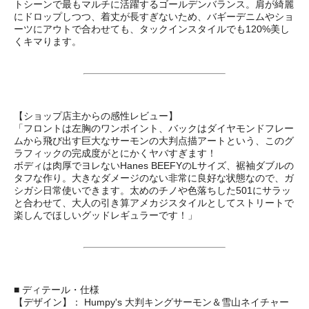
トシーンで最もマルチに活躍するゴールデンバランス。肩が綺麗
にドロップしつつ、着丈が長すぎないため、バギーデニムやショ
ーツにアウトで合わせても、タックインスタイルでも120%美し
くキマります。
【ショップ店主からの感性レビュー】
「フロントは左胸のワンポイント、バックはダイヤモンドフレー
ムから飛び出す巨大なサーモンの大判点描アートという、このグ
ラフィックの完成度がとにかくヤバすぎます！
ボディは肉厚でヨレないHanes BEEFYのLサイズ、裾袖ダブルの
タフな作り。大きなダメージのない非常に良好な状態なので、ガ
シガシ日常使いできます。太めのチノや色落ちした501にサラッ
と合わせて、大人の引き算アメカジスタイルとしてストリートで
楽しんでほしいグッドレギュラーです！」
■ ディテール・仕様
【デザイン】： Humpy's 大判キングサーモン＆雪山ネイチャー