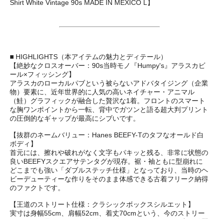
Shirt White Vintage 90s MADE IN MEXICO L】
■ HIGHLIGHTS（本アイテムの魅力とディテール）
【絶妙なクロスオーバー：90s当時モノ『Humpy's』アラスカビ
ール×フィッシング】
アラスカのローカルパブという被らないアドバタイジング（企業
物）要素に、近年世界的に人気の高いネイチャー・アニマル
（鮭）グラフィックが融合した贅沢な1着。フロントのスマート
な胸ワンポイントから一転、背中でガツンと語る超大判プリント
の圧倒的なギャップが最高にシブいです。
【抜群のネームバリュー：Hanes BEEFY-Tのタフなオールド白
ボディ】
首元には、擦れや破れがなく文字もパキッと残る、非常に状態の
良いBEEFYスクエアサテンタグが現存。裾・袖ともに型崩れに
どこまでも強い「ダブルステッチ仕様」となっており、当時のヘ
ビーデューティーな作りをそのまま体感できる古着フリーク納得
のファクトです。
【王道のストリート仕様：クラシックボックスシルエット】
実寸は身幅55cm、肩幅52cm、着丈70cmという、今のストリー