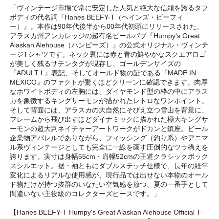
「ヴィンテージ市場で常に安定した人気と絶大な信頼を誇るタフ
ボディの代名詞『Hanes BEEFY-T（ヘインズ・ビーフィ
ー）』。本作は90年代後半から00年代初頭にリリースされた、
アラスカ州アンカレッジの超有名ビールパブ『Humpy's Great
Alaskan Alehouse（ハンピーズ）』の公式オリジナル・ヴィンテ
ージTシャツです。ネック裏には赤と青の鮮やかなスクエアロゴ
が美しく残るサテンタグが現存し、ゴールデンサイズの
『ADULT L』表記、そしてオールド物の証である『MADE IN
MEXICO』のファクトが驚くほどクリーンに確認できます。肉厚
なホワイトボディの左胸には、ダイヤモンド型の枠の中にアラス
カを象徴するキングサーモンが描かれたレトロなワンポイント。
そして背面には、アラスカの大自然にそびえ立つ雪山を背景に、
フレームから飛び出すほどダイナミックに描かれた極大キングサ
ーモンの超大判ネイチャーアートワークがドカンと鎮座。ビール
企業物アパレルでありながら、フィッシング（釣り系）やアニマ
ル系ヴィンテージとしても完全に一線を画す圧倒的なツラ構えを
誇ります。実寸は身幅55cm・肩幅52cmの王道クラシックボック
スシルエット。裾・袖ともにダブルステッチ仕様で、長年の経年
変化によるリアルな使用感が、現行品では出せない本物のオール
ド物だけが持つ抜群のいなたい空気感を放つ、夏の一番手として
間違いない主役級のコレクターズピースです。」
【Hanes BEEFY-T Humpy's Great Alaskan Alehouse Official T-