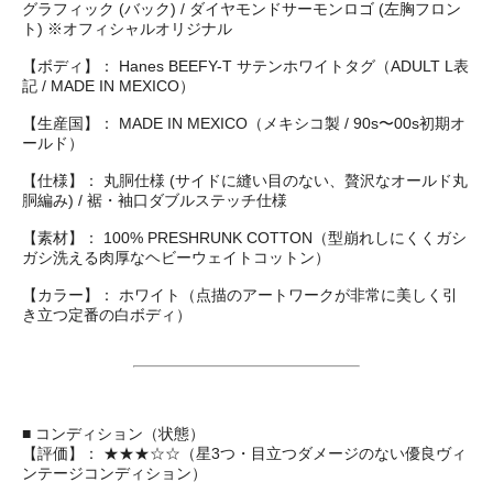
グラフィック (バック) / ダイヤモンドサーモンロゴ (左胸フロン
ト) ※オフィシャルオリジナル
【ボディ】： Hanes BEEFY-T サテンホワイトタグ（ADULT L表
記 / MADE IN MEXICO）
【生産国】： MADE IN MEXICO（メキシコ製 / 90s〜00s初期オ
ールド）
【仕様】： 丸胴仕様 (サイドに縫い目のない、贅沢なオールド丸
胴編み) / 裾・袖口ダブルステッチ仕様
【素材】： 100% PRESHRUNK COTTON（型崩れしにくくガシ
ガシ洗える肉厚なヘビーウェイトコットン）
【カラー】： ホワイト（点描のアートワークが非常に美しく引
き立つ定番の白ボディ）
■ コンディション（状態）
【評価】： ★★★☆☆（星3つ・目立つダメージのない優良ヴィ
ンテージコンディション）