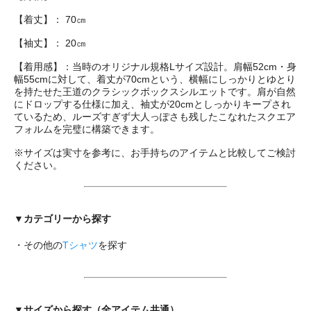
【着丈】： 70㎝
【袖丈】： 20㎝
【着用感】：当時のオリジナル規格Lサイズ設計。肩幅52cm・身
幅55cmに対して、着丈が70cmという、横幅にしっかりとゆとり
を持たせた王道のクラシックボックスシルエットです。肩が自然
にドロップする仕様に加え、袖丈が20cmとしっかりキープされ
ているため、ルーズすぎず大人っぽさも残したこなれたスクエア
フォルムを完璧に構築できます。
※サイズは実寸を参考に、お手持ちのアイテムと比較してご検討
ください。
▼カテゴリーから探す
・その他の
Tシャツ
を探す
▼サイズから探す（全アイテム共通）