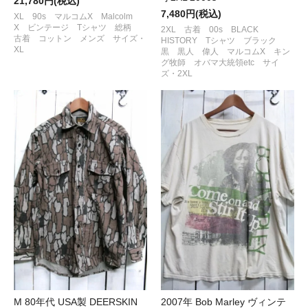
21,780円(税込)
7,480円(税込)
XL 90s マルコムX Malcolm
X ビンテージ Tシャツ 総柄
2XL 古着 00s BLACK
古着 コットン メンズ サイズ・
HISTORY Tシャツ ブラック
XL
黒 黒人 偉人 マルコムX キン
グ牧師 オバマ大統領etc サイ
ズ・2XL
M 80年代 USA製 DEERSKIN
2007年 Bob Marley ヴィンテ