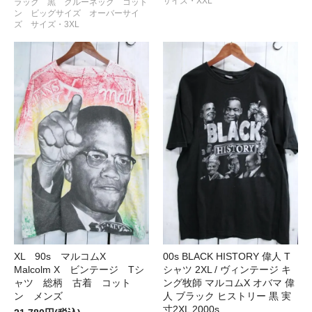
サイズ・XXL
ラック 黒 クルーネック コット
ン ビッグサイズ オーバーサイ
ズ サイズ・3XL
XL 90s マルコムX
00s BLACK HISTORY 偉人 T
Malcolm X ビンテージ Tシ
シャツ 2XL / ヴィンテージ キ
ャツ 総柄 古着 コット
ング牧師 マルコムX オバマ 偉
ン メンズ
人 ブラック ヒストリー 黒 実
寸2XL 2000s