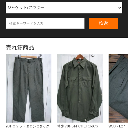
検索
売れ筋商品
90s ロケットタロン 2タック
希少 70s Lee CHETOPA ワー
W30・L2