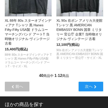
XL 88年 80s スターオブインデ
XL 90s 在ボン アメリカ大使館
ィアナ Tシャツ 黒 Hanes
Tシャツ 黒 AMERICAN
Fifty-Fifty USA製 ドラムコー
EMBASSY BONN 国章 ミリタ
マーチングバンド アートT 当
リー 官公庁 企業T 当時物オリ
時物オリジナル ヴィンテージ
ジナル ヴィンテージ 古着
古着
12,100円(税込)
15,400円(税込)
90s 在ボン アメリカ大使館 Tシャツ
黒 AMERICAN EMBASSY BONN 国
88年 80s スターオブインディアナ T
章 ミリタリー 官公庁・サイズ・XL
シャツ 黒 Hanes Fifty-Fifty USA製
ドラムコー マーチングバンド アー
トT・サイズ・XL
40
1
12
商品中
-
商品
前へ
次へ
ほかの商品を探す