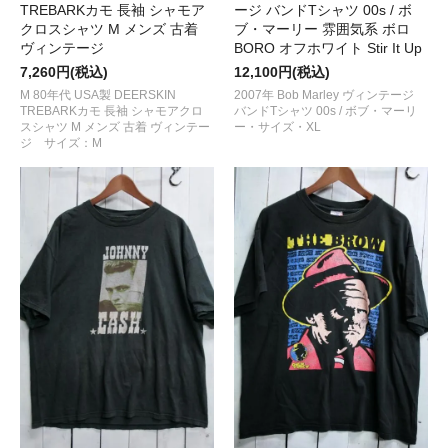
TREBARKカモ 長袖 シャモア
ージ バンドTシャツ 00s / ボ
クロスシャツ M メンズ 古着
ブ・マーリー 雰囲気系 ボロ
ヴィンテージ
BORO オフホワイト Stir It Up
7,260円(税込)
12,100円(税込)
M 80年代 USA製 DEERSKIN
2007年 Bob Marley ヴィンテージ
TREBARKカモ 長袖 シャモアクロ
バンドTシャツ 00s / ボブ・マーリ
スシャツ M メンズ 古着 ヴィンテー
ー・サイズ・XL
ジ サイズ：M