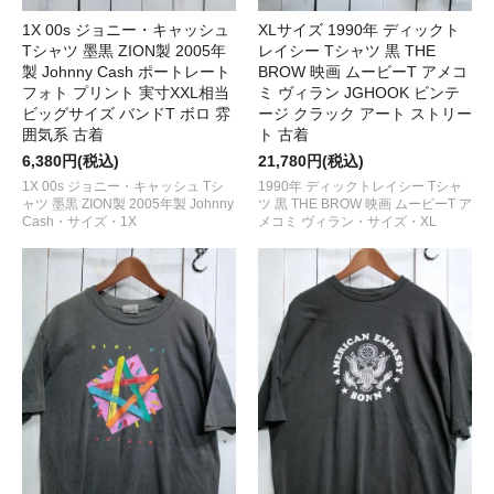
1X 00s ジョニー・キャッシュ
XLサイズ 1990年 ディックト
Tシャツ 墨黒 ZION製 2005年
レイシー Tシャツ 黒 THE
製 Johnny Cash ポートレート
BROW 映画 ムービーT アメコ
フォト プリント 実寸XXL相当
ミ ヴィラン JGHOOK ビンテ
ビッグサイズ バンドT ボロ 雰
ージ クラック アート ストリー
囲気系 古着
ト 古着
6,380円(税込)
21,780円(税込)
1X 00s ジョニー・キャッシュ Tシ
1990年 ディックトレイシー Tシャ
ャツ 墨黒 ZION製 2005年製 Johnny
ツ 黒 THE BROW 映画 ムービーT ア
Cash・サイズ・1X
メコミ ヴィラン・サイズ・XL