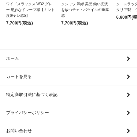
ワイドスラックス W32 グレ
クシャツ 深緑 美品 鈍い光沢
ク スラッ
ー 絶妙なドレープ感【ミント
を放つチェトパツイルの重厚
タリア製 
度6/ヤレ感5】
感
6,600円(
7,700円(税込)
7,700円(税込)
ホーム
カートを見る
特定商取引法に基づく表記
プライバシーポリシー
お問い合わせ