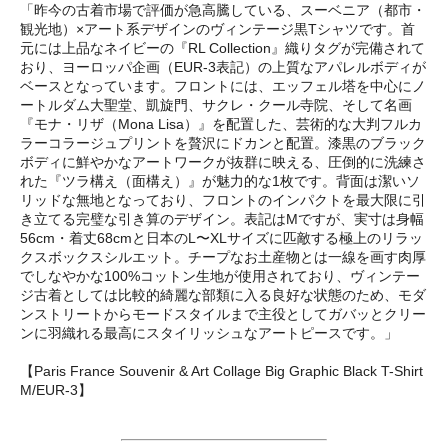
「昨今の古着市場で評価が急高騰している、スーベニア（都市・
観光地）×アート系デザインのヴィンテージ黒Tシャツです。首
元には上品なネイビーの『RL Collection』織りタグが完備されて
おり、ヨーロッパ企画（EUR-3表記）の上質なアパレルボディが
ベースとなっています。フロントには、エッフェル塔を中心にノ
ートルダム大聖堂、凱旋門、サクレ・クール寺院、そして名画
『モナ・リザ（Mona Lisa）』を配置した、芸術的な大判フルカ
ラーコラージュプリントを贅沢にドカンと配置。漆黒のブラック
ボディに鮮やかなアートワークが抜群に映える、圧倒的に洗練さ
れた『ツラ構え（面構え）』が魅力的な1枚です。背面は潔いソ
リッドな無地となっており、フロントのインパクトを最大限に引
き立てる完璧な引き算のデザイン。表記はMですが、実寸は身幅
56cm・着丈68cmと日本のL〜XLサイズに匹敵する極上のリラッ
クスボックスシルエット。チープなお土産物とは一線を画す肉厚
でしなやかな100%コットン生地が使用されており、ヴィンテー
ジ古着としては比較的綺麗な部類に入る良好な状態のため、モダ
ンストリートからモードスタイルまで主役としてガバッとクリー
ンに羽織れる最高にスタイリッシュなアートピースです。」
【Paris France Souvenir & Art Collage Big Graphic Black T-Shirt
M/EUR-3】