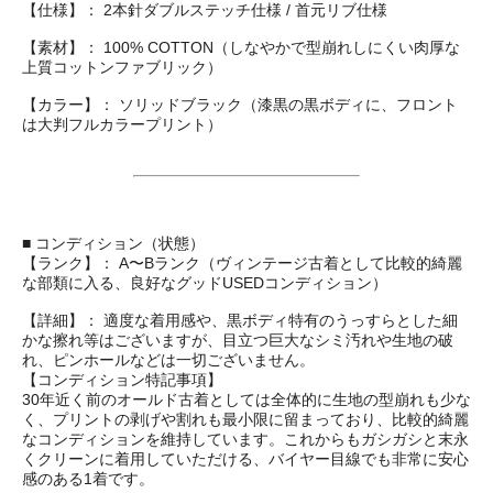
【仕様】： 2本針ダブルステッチ仕様 / 首元リブ仕様
【素材】： 100% COTTON（しなやかで型崩れしにくい肉厚な
上質コットンファブリック）
【カラー】： ソリッドブラック（漆黒の黒ボディに、フロント
は大判フルカラープリント）
■ コンディション（状態）
【ランク】： A〜Bランク（ヴィンテージ古着として比較的綺麗
な部類に入る、良好なグッドUSEDコンディション）
【詳細】： 適度な着用感や、黒ボディ特有のうっすらとした細
かな擦れ等はございますが、目立つ巨大なシミ汚れや生地の破
れ、ピンホールなどは一切ございません。
【コンディション特記事項】
30年近く前のオールド古着としては全体的に生地の型崩れも少な
く、プリントの剥げや割れも最小限に留まっており、比較的綺麗
なコンディションを維持しています。これからもガシガシと末永
くクリーンに着用していただける、バイヤー目線でも非常に安心
感のある1着です。