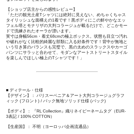
【ショップ店主からの感性レビュー】
「ただの観光土産Tシャツには絶対に見えない、めちゃくちゃス
タイリッシュな面構えの1着です！黒ボディにこの鮮やかなエッ
フェル塔とモナリザの大判コラージュが載るだけで、どこかモー
ドで洗練されたオーラが漂います。
実寸は身幅56cm・着丈68cmの極上ボックス。状態も目立つ汚れ
や破れがなく比較的綺麗な部類に入る好条件です！背中が無地と
いう引き算のバランスも完璧で、黒の太めのスラックスやカーゴ
パンツにサラッと合わせて、モダンなアートストリートスタイル
を楽しんでほしい極上のTシャツです！」
■ ディテール・仕様
【デザイン】： パリスーベニア＆アート大判コラージュグラフ
ィック (フロント) / バック無地ソリッド仕様 (バック)
【ボディ】： 『RL Collection』織りネイビーネームタグ（EUR-
3表記 / 100% COTTON）
【生産国】： 不明（ヨーロッパ企画流通品）