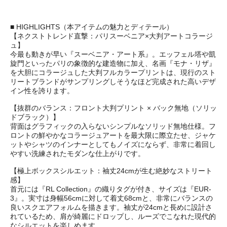
■ HIGHLIGHTS（本アイテムの魅力とディテール）
【ネクストトレンド直撃：パリスーベニア×大判アートコラージ
ュ】
今最も動きが早い『スーベニア・アート系』。エッフェル塔や凱
旋門といったパリの象徴的な建造物に加え、名画『モナ・リザ』
を大胆にコラージュした大判フルカラープリントは、現行のスト
リートブランドがサンプリングしそうなほど完成された高いデザ
イン性を誇ります。
【抜群のバランス：フロント大判プリント × バック無地（ソリッ
ドブラック）】
背面はグラフィックの入らないシンプルなソリッド無地仕様。フ
ロントの鮮やかなコラージュアートを最大限に際立たせ、ジャケ
ットやシャツのインナーとしてもノイズにならず、非常に着回し
やすい洗練されたモダンな仕上がりです。
【極上ボックスシルエット：袖丈24cmが生む絶妙なストリート
感】
首元には『RL Collection』の織りタグが付き、サイズは『EUR-
3』。実寸は身幅56cmに対して着丈68cmと、非常にバランスの
良いスクエアフォルムを描きます。袖丈が24cmと長めに設計さ
れているため、肩が綺麗にドロップし、ルーズでこなれた現代的
なシルエットを楽しめます。