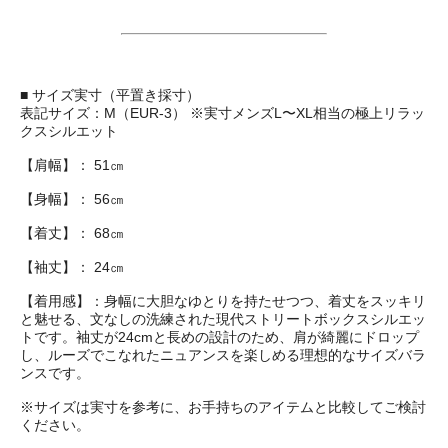
■ サイズ実寸（平置き採寸）
表記サイズ：M（EUR-3） ※実寸メンズL〜XL相当の極上リラッ
クスシルエット
【肩幅】： 51㎝
【身幅】： 56㎝
【着丈】： 68㎝
【袖丈】： 24㎝
【着用感】：身幅に大胆なゆとりを持たせつつ、着丈をスッキリ
と魅せる、文なしの洗練された現代ストリートボックスシルエッ
トです。袖丈が24cmと長めの設計のため、肩が綺麗にドロップ
し、ルーズでこなれたニュアンスを楽しめる理想的なサイズバラ
ンスです。
※サイズは実寸を参考に、お手持ちのアイテムと比較してご検討
ください。