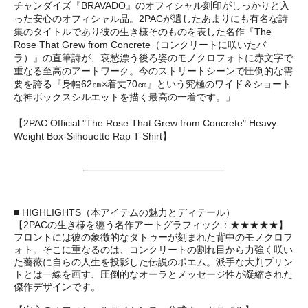
チャンダイズ『BRAVADO』のオフィシャル刻印がしっかりと入
った安心のオフィシャル品。2PACが遺したあまりにも有名な詩
集のタイトルであり彼の生き様そのものを表した名作『The
Rose That Grew from Concrete（コンクリートに咲いたバ
ラ）』の直筆詩が、哀愁漂う後ろ姿のモノクロフォトに赤文字で
重なる至高のアートワーク。今のストリートシーンで圧倒的な需
要を誇る『身幅62㎝×着丈70㎝』という究極のワイド＆ショート
な神ボックスシルエットを描く最高の一着です。」
【2PAC Official "The Rose That Grew from Concrete" Heavy
Weight Box-Silhouette Rap T-Shirt】
■ HIGHLIGHTS（本アイテムの魅力とディテール）
【2PACの生き様を纏う名作アートグラフィック：★★★★★】
フロントには彼の象徴的なタトゥーが刻まれた背中のモノクロフ
ォト。そこに重なるのは、コンクリートの割れ目から力強く咲い
た薔薇に自らの人生を投影した伝説のポエム。派手な大判プリン
トとは一線を画す、圧倒的なオーラとメッセージ性が凝縮された
傑作デザインです。