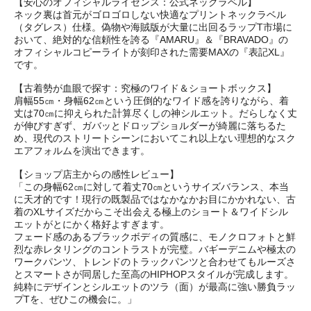
【安心のオフィシャルライセンス：公式ネックラベル】
ネック裏は首元がゴロゴロしない快適なプリントネックラベル
（タグレス）仕様。偽物や海賊版が大量に出回るラップT市場に
おいて、絶対的な信頼性を誇る『AMARU』＆『BRAVADO』の
オフィシャルコピーライトが刻印された需要MAXの『表記XL』
です。
【古着勢が血眼で探す：究極のワイド＆ショートボックス】
肩幅55㎝・身幅62㎝という圧倒的なワイド感を誇りながら、着
丈は70㎝に抑えられた計算尽くしの神シルエット。だらしなく丈
が伸びすぎず、ガバッとドロップショルダーが綺麗に落ちるた
め、現代のストリートシーンにおいてこれ以上ない理想的なスク
エアフォルムを演出できます。
【ショップ店主からの感性レビュー】
「この身幅62㎝に対して着丈70㎝というサイズバランス、本当
に天才的です！現行の既製品ではなかなかお目にかかれない、古
着のXLサイズだからこそ出会える極上のショート＆ワイドシル
エットがとにかく格好よすぎます。
フェード感のあるブラックボディの質感に、モノクロフォトと鮮
烈な赤レタリングのコントラストが完璧。バギーデニムや極太の
ワークパンツ、トレンドのトラックパンツと合わせてもルーズさ
とスマートさが同居した至高のHIPHOPスタイルが完成します。
純粋にデザインとシルエットのツラ（面）が最高に強い勝負ラッ
プTを、ぜひこの機会に。」