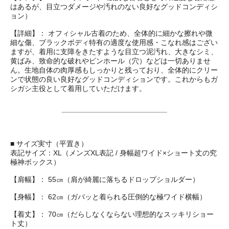
はあるが、目立つダメージや汚れのない良好なグッドコンディシ
ョン）
【詳細】： オフィシャル古着のため、全体的に細かな擦れや微
細な傷、ブラックボディ特有の適度な使用感・こなれ感はござい
ますが、着用に支障をきたすような目立つ泥汚れ、大きなシミ、
黄ばみ、致命的な破れやピンホール（穴）などは一切ありませ
ん。生地自体の肉厚感もしっかりと残っており、全体的にクリー
ンで状態の良い良好なグッドコンディションです。これからもガ
シガシ主役として着用していただけます。
■ サイズ実寸（平置き）
表記サイズ：XL（メンズXL表記 / 身幅超ワイド×ショート丈の究
極神ボックス）
【肩幅】： 55㎝（肩が綺麗に落ちるドロップショルダー）
【身幅】： 62㎝（ガバッと着られる圧倒的な極ワイド横幅）
【着丈】： 70㎝（だらしなくならない理想的なスッキリショー
ト丈）