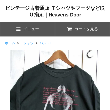
ビンテージ古着通販 Ｔシャツやブーツなど取
り揃え｜Heavens Door
メニュー
カートを見る
ホーム
>
Tシャツ
>
バンドT