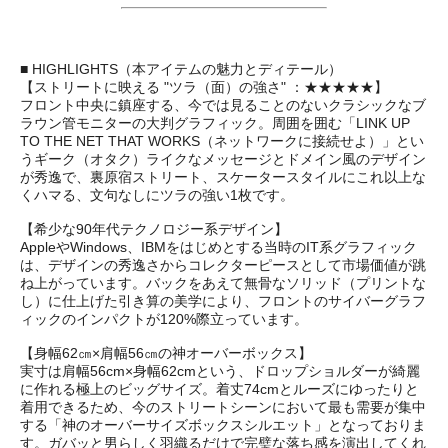
■ HIGHLIGHTS（本アイテムの魅力とディテール）
【ストリートに映える "ツラ（面）の強さ" ：★★★★★】
フロント中央に鎮座する、今では見ることのないクラシックなブ
ラウン管モニターの大判グラフィック。周囲を囲む「LINK UP
TO THE NET THAT WORKS（ネットワークに接続せよ）」とい
うギーク（オタク）ライクなメッセージとドメイン風のデザイン
が秀逸で、裏原宿ストリート、スケータースタイルにこれ以上な
くハマる、文句なしにツラの強い1枚です。
【希少な90年代テクノロジー系デザイン】
AppleやWindows、IBMをはじめとする当時のIT系グラフィック
は、デザインの秀逸さからコレクターピースとして市場価値が跳
ね上がっています。バックをあえて無骨なソリッド（プリントな
し）に仕上げた引き算の美学により、フロントのサイバーグラフ
ィックのインパクトが120%際立っています。
【身幅62㎝×肩幅56㎝の神オーバーボックス】
実寸は肩幅56cm×身幅62cmという、ドロップショルダーが綺麗
に作れる極上のビッグサイズ。着丈74cmとルーズにゆったりと
着用できるため、今のストリートシーンにおいて最も需要が集中
する「神のオーバーサイズボックスシルエット」となっておりま
す。ガバッと男らしく羽織るだけで完璧な落ち感を演出してくれ