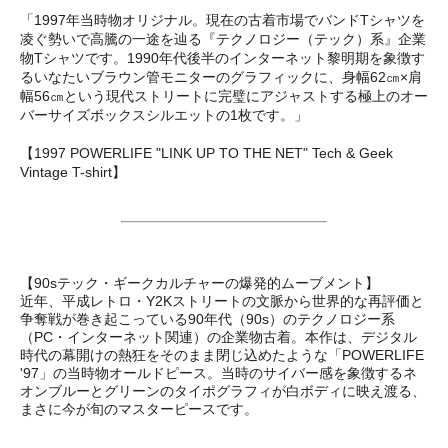
「1997年当時物オリジナル。現在の古着市場でバンドTシャツを
凌ぐ勢いで高騰の一途を辿る『テクノロジー（テック）系』企業
物Tシャツです。1990年代後半のインターネット黎明期を象徴す
るいなたいブラウン管モニターのグラフィックに、身幅62㎝×肩
幅56㎝という現代ストリートに完璧にアジャストする極上のオー
バーサイズボックスシルエットの1枚です。」
【1997 POWERLIFE "LINK UP TO THE NET" Tech & Geek
Vintage T-shirt】
【90sテック・ギークカルチャーの爆発的ムーブメント】
近年、平成レトロ・Y2Kストリートの文脈から世界的な再評価と
争奪戦が巻き起こっている90年代（90s）のテクノロジー系
（PC・インターネット関連）の企業物古着。本作は、デジタル
時代の幕開けの熱狂をそのまま閉じ込めたような「POWERLIFE
'97」の当時物オールドピース。当時のサイバー感を象徴するネ
オンブルーとグリーンのタイポグラフィが白ボディに映え渡る、
まさに今が旬のマスターピースです。