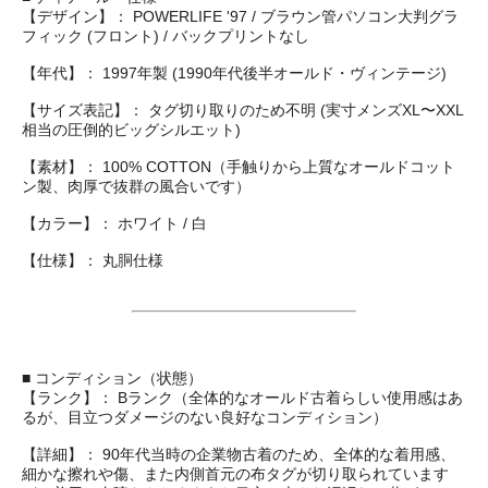
【デザイン】： POWERLIFE '97 / ブラウン管パソコン大判グラ
フィック (フロント) / バックプリントなし
【年代】： 1997年製 (1990年代後半オールド・ヴィンテージ)
【サイズ表記】： タグ切り取りのため不明 (実寸メンズXL〜XXL
相当の圧倒的ビッグシルエット)
【素材】： 100% COTTON（手触りから上質なオールドコット
ン製、肉厚で抜群の風合いです）
【カラー】： ホワイト / 白
【仕様】： 丸胴仕様
■ コンディション（状態）
【ランク】： Bランク（全体的なオールド古着らしい使用感はあ
るが、目立つダメージのない良好なコンディション）
【詳細】： 90年代当時の企業物古着のため、全体的な着用感、
細かな擦れや傷、また内側首元の布タグが切り取られています