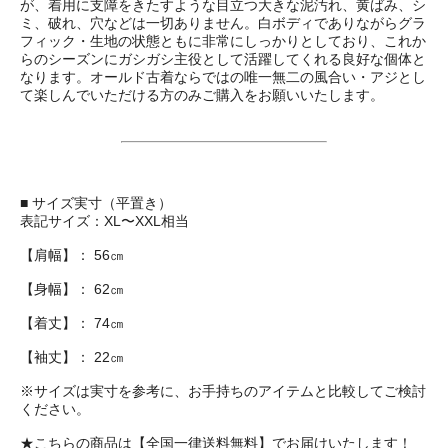
が、着用に支障をきたすような目立つ大きな泥汚れ、黄ばみ、シ
ミ、破れ、穴などは一切ありません。白ボディでありながらグラ
フィック・生地の状態ともに非常にしっかりとしており、これか
らのシーズンにガシガシ主役として活躍してくれる良好な個体と
なります。オールド古着ならではの唯一無二の風合い・アジとし
て楽しんでいただける方のみご購入をお願いいたします。
■ サイズ実寸（平置き）
表記サイズ：XL〜XXL相当
【肩幅】： 56㎝
【身幅】： 62㎝
【着丈】： 74㎝
【袖丈】： 22㎝
※サイズは実寸を参考に、お手持ちのアイテムと比較してご検討
ください。
★こちらの商品は【全国一律送料無料】でお届けいたします！