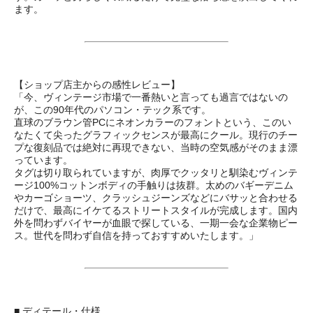
ます。
【ショップ店主からの感性レビュー】
「今、ヴィンテージ市場で一番熱いと言っても過言ではないの
が、この90年代のパソコン・テック系です。
直球のブラウン管PCにネオンカラーのフォントという、このい
なたくて尖ったグラフィックセンスが最高にクール。現行のチー
プな復刻品では絶対に再現できない、当時の空気感がそのまま漂
っています。
タグは切り取られていますが、肉厚でクッタリと馴染むヴィンテ
ージ100%コットンボディの手触りは抜群。太めのバギーデニム
やカーゴショーツ、クラッシュジーンズなどにバサッと合わせる
だけで、最高にイケてるストリートスタイルが完成します。国内
外を問わずバイヤーが血眼で探している、一期一会な企業物ピー
ス。世代を問わず自信を持っておすすめいたします。」
■ ディテール・仕様