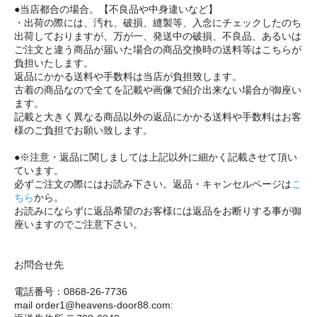
●当店都合の場合。【不良品や中身違いなど】
・出荷の際には、汚れ、破損、縫製等、入念にチェックしたのち
出荷しておりますが、万が一、発送中の破損、不良品、あるいは
ご注文と違う商品が届いた場合の商品交換時の送料等はこちらが
負担いたします。
返品にかかる送料や手数料は当店が負担致します。
古着の商品なので全てを記載や画像で紹介出来ない場合が御座い
ます。
記載と大きく異なる商品以外の返品にかかる送料や手数料はお客
様のご負担でお願い致します。
●※注意・返品に関しましては上記以外に細かく記載させて頂い
ています。
必ずご注文の際にはお読み下さい。返品・キャンセルページは
こ
ちら
から。
お読みにならずに返品希望のお客様には返品をお断りする事が御
座いますのでご注意下さい。
お問合せ先
電話番号：0868-26-7736
mail order1@heavens-door88.com: