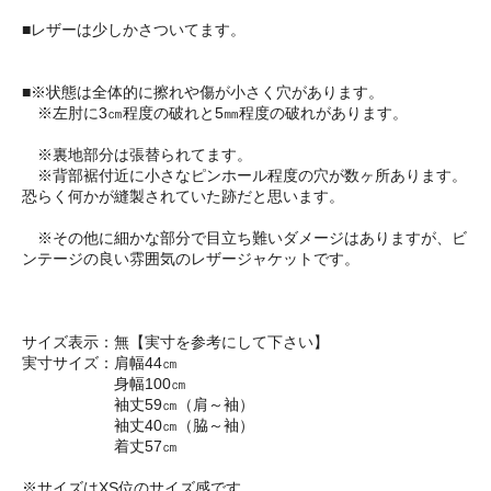
■レザーは少しかさついてます。
■※状態は全体的に擦れや傷が小さく穴があります。
※左肘に3㎝程度の破れと5㎜程度の破れがあります。
※裏地部分は張替られてます。
※背部裾付近に小さなピンホール程度の穴が数ヶ所あります。
恐らく何かが縫製されていた跡だと思います。
※その他に細かな部分で目立ち難いダメージはありますが、ビ
ンテージの良い雰囲気のレザージャケットです。
サイズ表示：無【実寸を参考にして下さい】
実寸サイズ：肩幅44㎝
身幅100㎝
袖丈59㎝（肩～袖）
袖丈40㎝（脇～袖）
着丈57㎝
※サイズはXS位のサイズ感です。