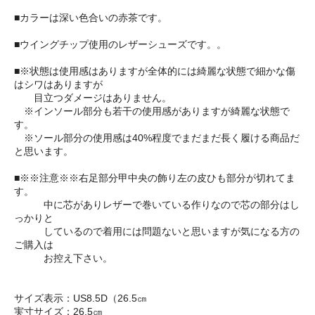
■カラーは深い色合いの赤茶です。
■ウイングチップ使用のレザーシューズです。。
■※状態は使用感はありますが全体的には綺麗な状態で細かな傷
はシワはありますが
目立つダメージはありません。
※インソール部分も若干の使用感がありますが綺麗な状態で
す。
※ソール部分の使用感は40%程度でまだまだ長く履ける商品だ
と思います。
■※※注意※※右足部分甲中央の飾り左の皮ひも部分が切れてま
す。
中に芯がありレザーで巻いている作りなので芯の部分はし
っかりと
しているので着用には問題ないと思いますが気になる方の
ご購入は
お控え下さい。
サイズ表示：US8.5D（26.5㎝
実寸サイズ：26.5㎝