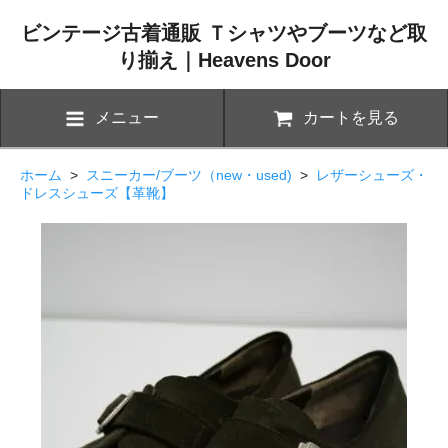
ビンテージ古着通販 Ｔシャツやブーツなど取
り揃え｜Heavens Door
メニュー
カートを見る
ホーム
>
スニーカー/ブーツ（new・used)
>
レザーシューズ・
ドレスシューズ【革靴】