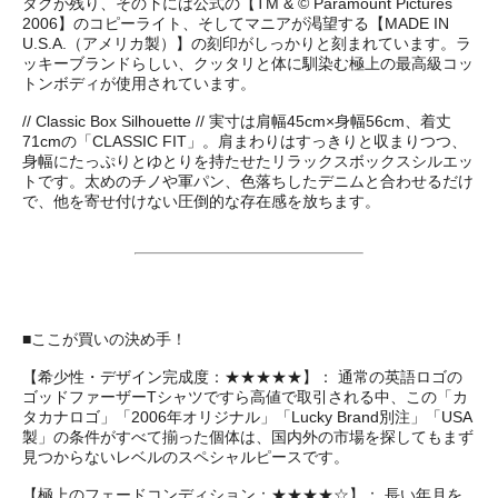
タグが残り、その下には公式の【TM & © Paramount Pictures
2006】のコピーライト、そしてマニアが渇望する【MADE IN
U.S.A.（アメリカ製）】の刻印がしっかりと刻まれています。ラ
ッキーブランドらしい、クッタリと体に馴染む極上の最高級コッ
トンボディが使用されています。
// Classic Box Silhouette // 実寸は肩幅45cm×身幅56cm、着丈
71cmの「CLASSIC FIT」。肩まわりはすっきりと収まりつつ、
身幅にたっぷりとゆとりを持たせたリラックスボックスシルエッ
トです。太めのチノや軍パン、色落ちしたデニムと合わせるだけ
で、他を寄せ付けない圧倒的な存在感を放ちます。
■ここが買いの決め手！
【希少性・デザイン完成度：★★★★★】： 通常の英語ロゴの
ゴッドファーザーTシャツですら高値で取引される中、この「カ
タカナロゴ」「2006年オリジナル」「Lucky Brand別注」「USA
製」の条件がすべて揃った個体は、国内外の市場を探してもまず
見つからないレベルのスペシャルピースです。
【極上のフェードコンディション：★★★★☆】： 長い年月を