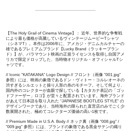
【The Holy Grail of Cinema Vintage】： 近年、世界的な争奪戦
により最も価格が高騰しているヴィンテージムービーTシャツ
（シネマT）。本作は2006年に、アメカジ・デニムカルチャーの
雄であるプレミアムブランド【Lucky Brand（ラッキーブラン
ド）】が、パラマウント映画の正規ライセンスを取得し自国アメ
リカで限定ドロップした、当時物オリジナル・オフィシャルTシ
ャツです。
// Iconic "KATAKANA" Logo Design // フロント（画像 "001.jpg"
参照）には、映画の象徴であるドン・ヴィトー・コルレオーネの
渋すぎるシルエットと操り人形の糸のモチーフ。そして何より、
国内外のコレクターが血眼で探している【カタカナ表記の「ゴッ
ドファーザー」ロゴ】が堂々と配置されています。海外ブランド
があえて日本語を取り入れた “JAPANESE BOOTLEG STYLE” の
デザインワークであり、当時海外の限られた直営店のみでごく少
数展開された、極めてコレクターズ価値の高い1枚です。
// Premium Made in U.S.A. Body // ネック裏（画像 "008.jpg" /
"009.jpg" 参照）には、ブランドの象徴である黒金サテンの織り