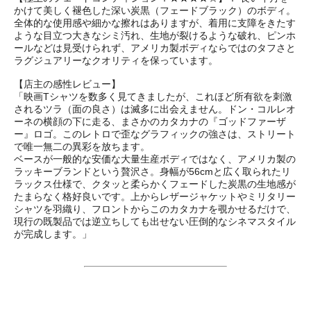
かけて美しく褪色した深い炭黒（フェードブラック）のボディ。
全体的な使用感や細かな擦れはありますが、着用に支障をきたす
ような目立つ大きなシミ汚れ、生地が裂けるような破れ、ピンホ
ールなどは見受けられず、アメリカ製ボディならではのタフさと
ラグジュアリーなクオリティを保っています。
【店主の感性レビュー】
「映画Tシャツを数多く見てきましたが、これほど所有欲を刺激
されるツラ（面の良さ）は滅多に出会えません。ドン・コルレオ
ーネの横顔の下に走る、まさかのカタカナの『ゴッドファーザ
ー』ロゴ。このレトロで歪なグラフィックの強さは、ストリート
で唯一無二の異彩を放ちます。
ベースが一般的な安価な大量生産ボディではなく、アメリカ製の
ラッキーブランドという贅沢さ。身幅が56cmと広く取られたリ
ラックス仕様で、クタッと柔らかくフェードした炭黒の生地感が
たまらなく格好良いです。上からレザージャケットやミリタリー
シャツを羽織り、フロントからこのカタカナを覗かせるだけで、
現行の既製品では逆立ちしても出せない圧倒的なシネマスタイル
が完成します。」