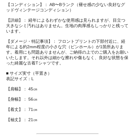
【コンディション】： AB〜Bランク（褪せ感の少ない良好なグ
ッドヴィンテージコンディション）
【詳細】： 経年によるわずかな使用感は見られますが、目立つ
大きなシミ汚れはありません。生地の肉厚感もしっかりと残って
います。
【ダメージ・特記事項】： フロントプリントの下部付近に、経
年による約2mm程度の小さな穴（ピンホール）が1箇所ありま
す。着用にも問題ありませんが、ご納得の上でのご購入をお願い
いたします。それ以外は細かな擦れや傷もなく、良好な状態を保
った綺麗な古着Tシャツです。
■ サイズ実寸（平置き）
表記サイズ：L
【肩幅】： 45㎝
【身幅】： 56㎝
【着丈】： 71㎝
【袖丈】： 21㎝