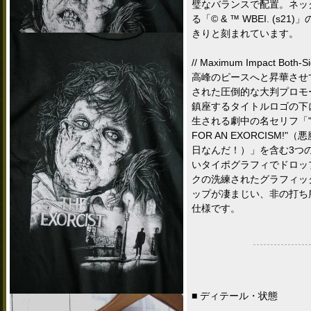
璧なバランスで配置。ネック
る「© & ™ WBEI. (s
きりと刻まれています。
// Maximum Impact Both
高峰のピースへと昇華させ
された圧倒的な大判プロモ
鎮座するタイトルロゴの下
生される劇中の名セリフ「"WHA
FOR AN EXORCISM
日なんだ！）」を含む3つ
いタイポグラフィでドロッ
クの洗練されたグラフィッ
ップが凄まじい、非の打ち
仕様です。
■ ディテール・状態