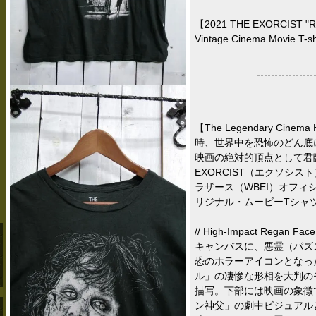
【2021 THE EXORCIST "Reg
Vintage Cinema Movie T-shi
【The Legendary Cinem
時、世界中を恐怖のどん底
映画の絶対的頂点として君
EXORCIST（エクソシス
ラザース（WBEI）オフィ
リジナル・ムービーTシャ
// High-Impact Regan 
キャンバスに、悪霊（パズ
恐のホラーアイコンとなっ
ル」の凄惨な形相を大判の
描写。下部には映画の象徴
ン神父」の劇中ビジュアル