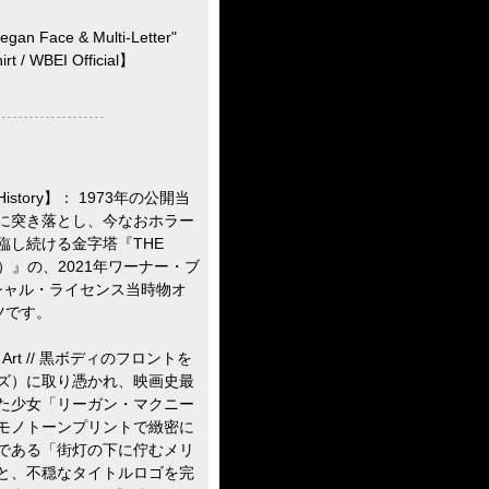
an Face & Multi-Letter"
rt / WBEI Official】
a History】： 1973年の公開当
に突き落とし、今なおホラー
臨し続ける金字塔『THE
ト）』の、2021年ワーナー・ブ
シャル・ライセンス当時物オ
ツです。
Face Art // 黒ボディのフロントを
ズ）に取り憑かれ、映画史最
た少女「リーガン・マクニー
モノトーンプリントで緻密に
である「街灯の下に佇むメリ
と、不穏なタイトルロゴを完