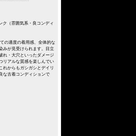
ランク（雰囲気系・良コンディ
しての適度の着用感、全体的な
染みが見受けられます。目立
破れ・大穴といったダメージ
つリアルな質感を楽しんでい
これからもガシガシとデイリ
良な古着コンディションで