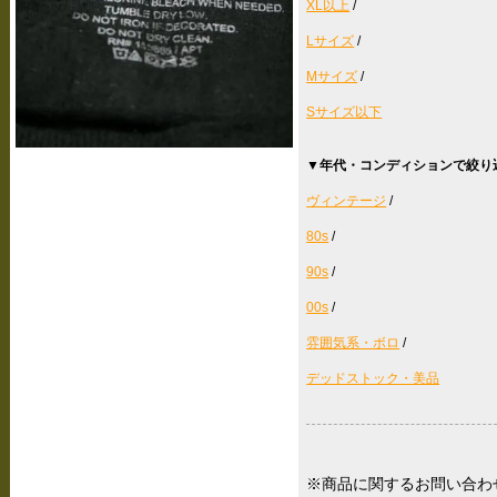
XL以上
/
Lサイズ
/
Mサイズ
/
Sサイズ以下
▼年代・コンディションで絞り
ヴィンテージ
/
80s
/
90s
/
00s
/
雰囲気系・ボロ
/
デッドストック・美品
※商品に関するお問い合わ