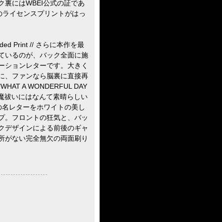
裏にはWBEI公式の証であ
21)」のライセンスプリントがはっ
-Sided Print // さらに本作を最
ているのが、バック全面に施
ーションレターです。大きく
に、ファンなら脳裏に直接再
T A WONDERFUL DAY
!"（悪魔祓いにはなんて素晴らしい
の名レターをホワイトの美し
プ。フロントの狂気と、バッ
クデザインによる前後のギャ
所がない完全無欠の両面刷り