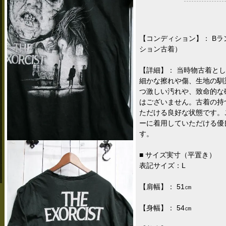
【コンディション】： B
ション古着）
【詳細】： 当時物古着と
細かな擦れや傷、生地の馴
つ激しい汚れや、致命的な
はございません。古着の持
ただける良好な状態です。
ーに着用していただける優
す。
■ サイズ実寸（平置き）
表記サイズ：L
【肩幅】： 51㎝
【身幅】： 54㎝