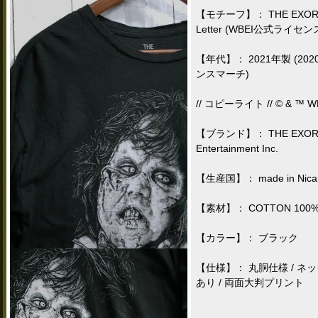
【モチーフ】： THE EXORCIST
Letter (WBEI公式ライセン
【年代】： 2021年製 (20
ンスマーチ)
// コピーライト // © & ™ WBE
【ブランド】： THE EXORCIST 
Entertainment Inc.
【生産国】： made in Nic
【素材】： COTTON 100
【カラー】： ブラック
【仕様】： 丸胴仕様 / 
あり / 両面大判プリント