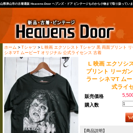
山県津山市の古着通販 Heavens-Door ヘブンズ・ドア ビンテージものから小物まで取り扱ってい
ホーム
>
Tシャツ
>
L 映画 エクソシスト Tシャツ 黒 両面プリント リー
シネマT ムービーT オリジナル 公式ライセンス 古着
L 映画 エクソシス
プリント リーガン T
ラー シネマT ムー
式ライセ
5,5
販売価格
購入数
【商品説明】