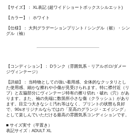
【サイズ】： XL表記 (超ワイドショートボックスシルエット)
【カラー】： ホワイト
【仕様】： 大判グラデーションプリント / シングル（裾）・シン
グル（袖）
【コンディション】： Dランク（雰囲気系・リアルボロ/ダメー
ジヴィンテージ）
【詳細】： 当時物としての強い着用感、全体的なクッタリとし
た使用感、細かな擦れや小傷が見受けられます。特に襟付近（リ
ブ）と左脇部分にヴィンテージ特有の擦り切れ・破れ（穴）があ
ります。また、袖の先端に数箇所小さな傷（クラッシュ）があり
ます。目立つ大きなシミ汚れ等はなく、プリントの状態も良好
で、90sオリジナルならではの「至高のグランジ・エイジング」
として楽しんでいただける最高の雰囲気系コンディションです。
■ サイズ実寸（平置き）
表記サイズ：ADULT XL