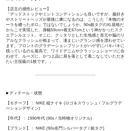
【店主の感性レビュー】
「デッドストックやミントコンディションも良いですが、服好き
やストリートヘッズが最後に虜になるのは、こうした『本物のオ
ーラを纏ったボロ』ではないでしょうか。90s銀タグのXL規格だ
からこそ実現した、身幅59cm×着丈67cmという神がかったスク
エアシルエット。そこに、クッタリとした生地感と首元や脇のリ
アルなクラッシュが相まって、凄まじいグランジ感を漂わせてい
ます。フロントのグラデーションプリントがハゲずにバキバキに
残っているのも最高で、ワイドデニムやクラッシュショーツに合
わせて、ルーズに、かつ上品に肩を落として着こなしていただき
たい主役級の1枚です。」
■ ディテール・状態
【モチーフ】： NIKE 縦ナイキ (ロゴ＆スウッシュ / フルグラデ
ーションデザイン)
【年代】： 1990年代 (90s / 当時物オリジナル)
【ブランド】： NIKE (90s名門シルバータグ / 銀タグ)