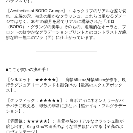
バランスです。
【Aesthetics of BORO Grunge】： ネックリブのリアルな擦り切
れ、左脇の穴、袖先の細かなクラッシュ。これらは単なるダメー
ジではなく、30年の歳月を経てリアルに構築された「ボロ
（BORO）・グランジの美学」そのもの。退廃的なオーラと、フ
ロントの鮮やかなグラデーションプリントとのコントラストが絶
妙な唯一無二のツラ（面）に仕上がっています。
■ここが買いの決め手！
【シルエット：★★★★★】： 肩幅59cm×身幅59cmが作る、現
行ラグジュアリーブランドも顔負けの【最高のスクエアボック
ス】。
【グラフィック：★★★★★】： 白ボディにネオンカラーがバ
チバチに映える、球数の非常に少ない【縦ナイキ・フルグラデー
ション】。
【雰囲気：★★★★★】： 首元や脇のリアルなクラッシュ跡が
醸し出す、King Gnu常田氏のような世界観にハマる【至高のボ
ロヴィンテージ】。