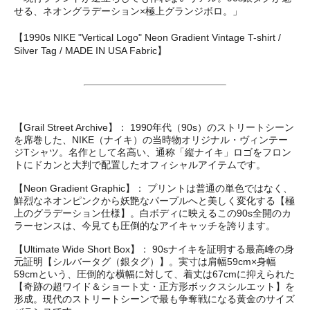
せる、ネオングラデーション×極上グランジボロ。」
【1990s NIKE "Vertical Logo" Neon Gradient Vintage T-shirt /
Silver Tag / MADE IN USA Fabric】
【Grail Street Archive】： 1990年代（90s）のストリートシーン
を席巻した、NIKE（ナイキ）の当時物オリジナル・ヴィンテー
ジTシャツ。名作として名高い、通称「縦ナイキ」ロゴをフロン
トにドカンと大判で配置したオフィシャルアイテムです。
【Neon Gradient Graphic】： プリントは普通の単色ではなく、
鮮烈なネオンピンクから妖艶なパープルへと美しく変化する【極
上のグラデーション仕様】。白ボディに映えるこの90s全開のカ
ラーセンスは、今見ても圧倒的なアイキャッチを誇ります。
【Ultimate Wide Short Box】： 90sナイキを証明する最高峰の身
元証明【シルバータグ（銀タグ）】。実寸は肩幅59cm×身幅
59cmという、圧倒的な横幅に対して、着丈は67cmに抑えられた
【奇跡の超ワイド＆ショート丈・正方形ボックスシルエット】を
形成。現代のストリートシーンで最も争奪戦になる黄金のサイズ