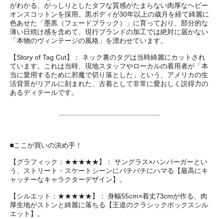
がわかる、がっしりとしたタフな質感がたまらない肉厚なヘビー
オンスコットンを採用。黒ボディが30年以上の歳月を経て綺麗に
色あせた「墨黒（フェードブラック）」に育っており、部分的な
薄い日焼け感を含めて、現行ブランドの加工では絶対に届かない
「本物のヴィンテージの風格」を漂わせています。
【Story of Tag Cut】： ネック裏のタグは当時綺麗にカットされ
ています。これは当時、現地スタッフやローカルの着用者が「本
当に愛用するために邪魔で切り落とした」という、アメリカの生
活背景がリアルに刻まれた、古着として非常に愛おしく説得力の
あるディテールです。
■ここが買いの決め手！
【グラフィック：★★★★★】： サングラス×ハンバーガーとい
う、ストリート・スケートシーンにバチバチにハマる【最高にキ
ャッチーなキャラクターデザイン】。
【シルエット：★★★★★】： 身幅55cm×着丈73cmが作る、肉
厚生地がストンと綺麗に落ちる【王道のクラシックボックスシル
エット】。