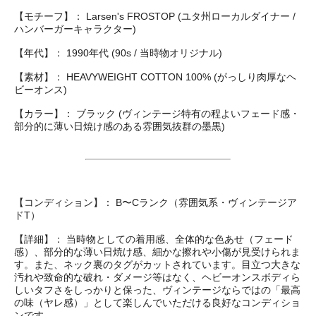
【モチーフ】： Larsen's FROSTOP (ユタ州ローカルダイナー /
ハンバーガーキャラクター)
【年代】： 1990年代 (90s / 当時物オリジナル)
【素材】： HEAVYWEIGHT COTTON 100% (がっしり肉厚なヘ
ビーオンス)
【カラー】： ブラック (ヴィンテージ特有の程よいフェード感・
部分的に薄い日焼け感のある雰囲気抜群の墨黒)
【コンディション】： B〜Cランク（雰囲気系・ヴィンテージア
ドT）
【詳細】： 当時物としての着用感、全体的な色あせ（フェード
感）、部分的な薄い日焼け感、細かな擦れや小傷が見受けられま
す。また、ネック裏のタグがカットされています。目立つ大きな
汚れや致命的な破れ・ダメージ等はなく、ヘビーオンスボディら
しいタフさをしっかりと保った、ヴィンテージならではの「最高
の味（ヤレ感）」として楽しんでいただける良好なコンディショ
ンです。