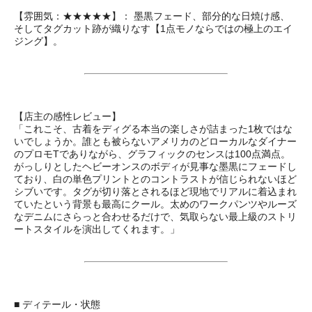
【雰囲気：★★★★★】： 墨黒フェード、部分的な日焼け感、
そしてタグカット跡が織りなす【1点モノならではの極上のエイ
ジング】。
【店主の感性レビュー】
「これこそ、古着をディグる本当の楽しさが詰まった1枚ではな
いでしょうか。誰とも被らないアメリカのどローカルなダイナー
のプロモTでありながら、グラフィックのセンスは100点満点。
がっしりとしたヘビーオンスのボディが見事な墨黒にフェードし
ており、白の単色プリントとのコントラストが信じられないほど
シブいです。タグが切り落とされるほど現地でリアルに着込まれ
ていたという背景も最高にクール。太めのワークパンツやルーズ
なデニムにさらっと合わせるだけで、気取らない最上級のストリ
ートスタイルを演出してくれます。」
■ ディテール・状態