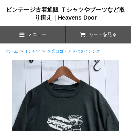
ビンテージ古着通販 Ｔシャツやブーツなど取
り揃え｜Heavens Door
メニュー
カートを見る
ホーム
>
Tシャツ
>
企業ロゴ・アドバタイジング