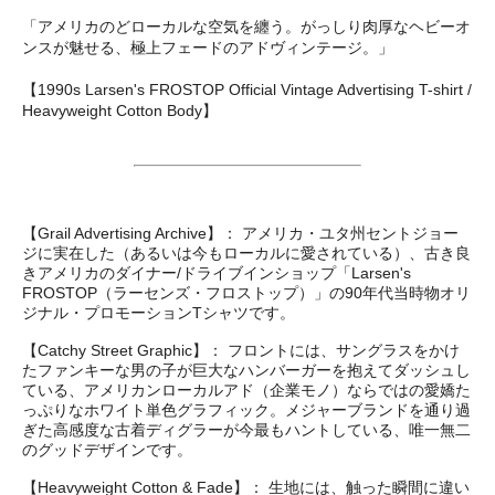
「アメリカのどローカルな空気を纏う。がっしり肉厚なヘビーオ
ンスが魅せる、極上フェードのアドヴィンテージ。」
【1990s Larsen's FROSTOP Official Vintage Advertising T-shirt /
Heavyweight Cotton Body】
【Grail Advertising Archive】： アメリカ・ユタ州セントジョー
ジに実在した（あるいは今もローカルに愛されている）、古き良
きアメリカのダイナー/ドライブインショップ「Larsen's
FROSTOP（ラーセンズ・フロストップ）」の90年代当時物オリ
ジナル・プロモーションTシャツです。
【Catchy Street Graphic】： フロントには、サングラスをかけ
たファンキーな男の子が巨大なハンバーガーを抱えてダッシュし
ている、アメリカンローカルアド（企業モノ）ならではの愛嬌た
っぷりなホワイト単色グラフィック。メジャーブランドを通り過
ぎた高感度な古着ディグラーが今最もハントしている、唯一無二
のグッドデザインです。
【Heavyweight Cotton & Fade】： 生地には、触った瞬間に違い