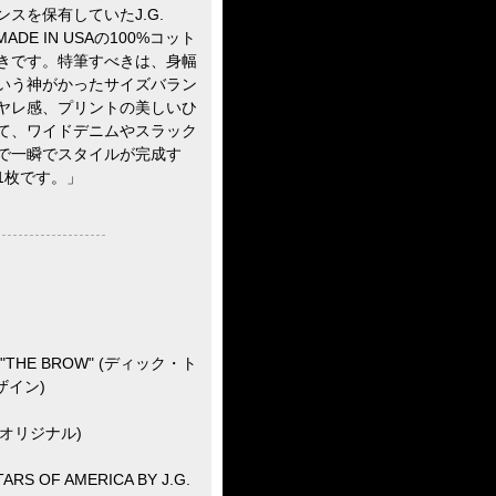
スを保有していたJ.G.
DE IN USAの100%コット
きです。特筆すべきは、身幅
mという神がかったサイズバラン
ヤレ感、プリントの美しいひ
て、ワイドデニムやスラック
で一瞬でスタイルが完成す
1枚です。」
 "THE BROW" (ディック・ト
ザイン)
物オリジナル)
S OF AMERICA BY J.G.