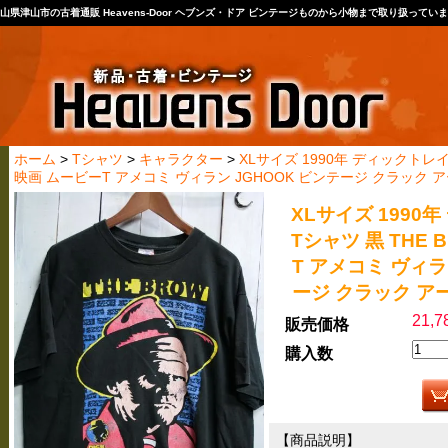
山県津山市の古着通販 Heavens-Door ヘブンズ・ドア ビンテージものから小物まで取り扱ってい
ホーム
>
Tシャツ
>
キャラクター
>
XLサイズ 1990年 ディックトレイ
映画 ムービーT アメコミ ヴィラン JGHOOK ビンテージ クラック 
XLサイズ 1990
Tシャツ 黒 THE 
T アメコミ ヴィラ
ージ クラック ア
21,
販売価格
購入数
【商品説明】