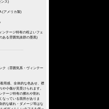
センス)
A (アメリカ製)
%
ヴィンテージ特有の程よいフェ
のある雰囲気抜群の墨黒)
ランク（雰囲気系・ヴィンテー
の着用感、全体的な色あせ、襟
れや小傷が見受けられます。
ンテージ特有の擦れや割れ
くなっている箇所がありま
命的な破れ・ダメージ等はな
ナルボディらしいタフさを保っ