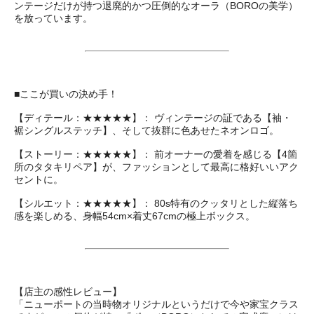
ンテージだけが持つ退廃的かつ圧倒的なオーラ（BOROの美学）
を放っています。
■ここが買いの決め手！
【ディテール：★★★★★】： ヴィンテージの証である【袖・
裾シングルステッチ】、そして抜群に色あせたネオンロゴ。
【ストーリー：★★★★★】： 前オーナーの愛着を感じる【4箇
所のタタキリペア】が、ファッションとして最高に格好いいアク
セントに。
【シルエット：★★★★★】： 80s特有のクッタリとした縦落ち
感を楽しめる、身幅54cm×着丈67cmの極上ボックス。
【店主の感性レビュー】
「ニューポートの当時物オリジナルというだけで今や家宝クラス