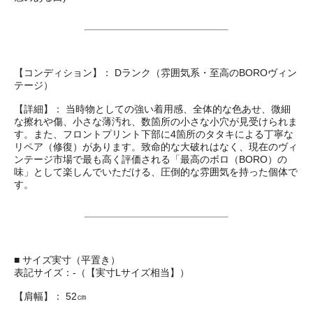
【コンディション】： Dランク（雰囲気系・至高のBOROヴィン
テージ）
【詳細】： 当時物としての強い着用感、全体的な色あせ、微細
な擦れや傷、小さな薄汚れ、数箇所の小さな小穴が見受けられま
す。また、フロントプリント下部に4箇所のタタキによる丁寧な
リペア（修復）があります。致命的な大破れはなく、現在のヴィ
ンテージ市場で最も高く評価される「最高のボロ（BORO）の
味」として楽しんでいただける、圧倒的な雰囲気を持った個体で
す。
■ サイズ実寸（平置き）
表記サイズ：-（【実寸Lサイズ相当】）
【肩幅】： 52㎝