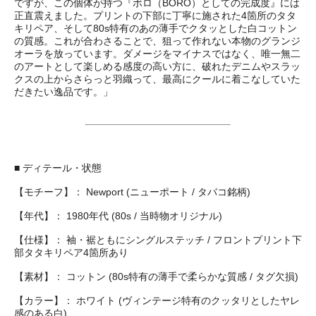
ですが、この個体が持つ『ボロ（BORO）としての完成度』には
正直震えました。プリントの下部に丁寧に施された4箇所のタタ
キリペア、そして80s特有のあの薄手でクタッとした白コットン
の質感。これが合わさることで、狙って作れない本物のグランジ
オーラを放っています。ダメージをマイナスではなく、唯一無二
のアートとして楽しめる感度の高い方に、破れたデニムやスラッ
クスの上からさらっと羽織って、最高にクールに着こなしていた
だきたい逸品です。」
■ ディテール・状態
【モチーフ】： Newport (ニューポート / タバコ銘柄)
【年代】： 1980年代 (80s / 当時物オリジナル)
【仕様】： 袖・裾ともにシングルステッチ / フロントプリント下
部タタキリペア4箇所あり
【素材】： コットン (80s特有の薄手で柔らかな質感 / タグ欠損)
【カラー】： ホワイト (ヴィンテージ特有のクッタリとしたヤレ
感のある白)