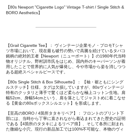
【80s Newport "Cigarette Logo" Vintage T-shirt / Single Stitch &
BORO Aesthetics】
【Grail Cigarette Tee】： ヴィンテージ企業モノ・プロモTシャ
ツ市場において、現在最も破竹の勢いで高騰を続けているタバコ
銘柄の絶対的王者【Newport（ニューポート）】の1980年代当時
物オリジナル。野村訓市氏をはじめ、国内外のキーパーソンが着
用したことで世界的に人気が爆発し、今や市場から姿を消しつつ
ある超絶スペシャルピースです。
【80s Single Stitch & Box Silhouette】： 【袖・裾ともにシング
ルステッチ】仕様。タグは欠損していますが、80sヴィンテージ
特有のクッタリと薄手で驚くほど柔らかな極上コットン生地。肩
幅52cm、身幅54cmという、肩を落としてジャストめに着こなせ
る【黄金の80sボックスシルエット】を形成します。
【至高のBORO / 4箇所タタキリペア】： フロントのプリント下
部には、当時から丁寧に直されながら着込まれてきた歴史の証明
である【4箇所のタタキによるリペア痕】、そして各所に刻まれ
た微細な小穴。現行の新品加工では100%不可能な、本物のヴィ