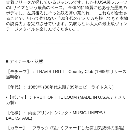
古着フリークが探しているジャンルです。しかもUSA製フルーツ
のLサイズという最高のベース。 全体的に綺麗に色あせた墨黒の
ボディに、左肩後ろにそっと残る薄い茶汚れ……これらが合わさ
ることで、狙って作れない『80年代のアメリカを旅してきた本物
の説得力』を完成させています。気取らない大人の最上級ヴィン
テージスタイルを楽しんでください。」
■ ディテール・状態
【モチーフ】： TRAVIS TRITT - Country Club (1989年リリース
当時物)
【年代】： 1989年 (80年代末期 / 89年コピーライト入り)
•【ボディ】： FRUIT OF THE LOOM (MADE IN U.S.A. / アメリ
カ製)
【仕様】： 両面プリント (バック：MUSIC-LINERS /
BACKSTAGE)
【カラー】： ブラック (程よくフェードした雰囲気抜群の墨黒)