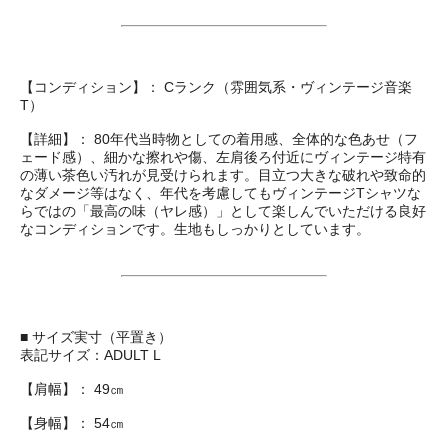
【コンディション】： Cランク（雰囲気系・ヴィンテージ音楽
T）
【詳細】： 80年代当時物としての着用感、全体的な色あせ（フ
ェード感）、細かな擦れや傷、左肩後ろ付近にヴィンテージ特有
の薄い茶色い汚れが見受けられます。目立つ大きな破れや致命的
なダメージ等はなく、年代を考慮してもヴィンテージTシャツな
らではの「最高の味（ヤレ感）」として楽しんでいただける良好
なコンディションです。生地もしっかりとしています。
■ サイズ実寸（平置き）
表記サイズ：ADULT L
【肩幅】： 49㎝
【身幅】： 54㎝