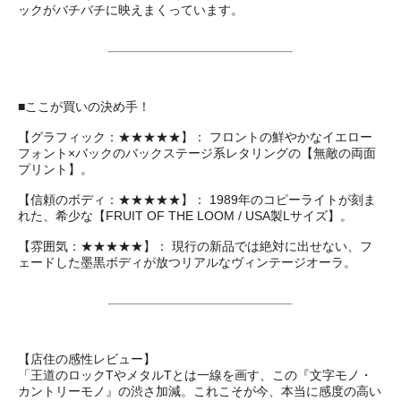
ックがバチバチに映えまくっています。
■ここが買いの決め手！
【グラフィック：★★★★★】： フロントの鮮やかなイエロー
フォント×バックのバックステージ系レタリングの【無敵の両面
プリント】。
【信頼のボディ：★★★★★】： 1989年のコピーライトが刻ま
れた、希少な【FRUIT OF THE LOOM / USA製Lサイズ】。
【雰囲気：★★★★★】： 現行の新品では絶対に出せない、フ
ェードした墨黒ボディが放つリアルなヴィンテージオーラ。
【店住の感性レビュー】
「王道のロックTやメタルTとは一線を画す、この『文字モノ・
カントリーモノ』の渋さ加減。これこそが今、本当に感度の高い