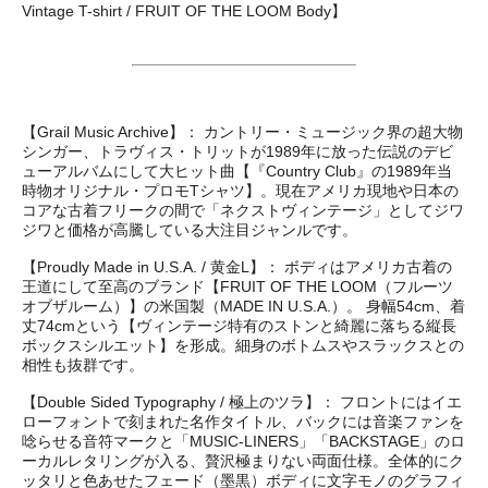
Vintage T-shirt / FRUIT OF THE LOOM Body】
【Grail Music Archive】： カントリー・ミュージック界の超大物
シンガー、トラヴィス・トリットが1989年に放った伝説のデビ
ューアルバムにして大ヒット曲【『Country Club』の1989年当
時物オリジナル・プロモTシャツ】。現在アメリカ現地や日本の
コアな古着フリークの間で「ネクストヴィンテージ」としてジワ
ジワと価格が高騰している大注目ジャンルです。
【Proudly Made in U.S.A. / 黄金L】： ボディはアメリカ古着の
王道にして至高のブランド【FRUIT OF THE LOOM（フルーツ
オブザルーム）】の米国製（MADE IN U.S.A.）。 身幅54cm、着
丈74cmという【ヴィンテージ特有のストンと綺麗に落ちる縦長
ボックスシルエット】を形成。細身のボトムスやスラックスとの
相性も抜群です。
【Double Sided Typography / 極上のツラ】： フロントにはイエ
ローフォントで刻まれた名作タイトル、バックには音楽ファンを
唸らせる音符マークと「MUSIC-LINERS」「BACKSTAGE」のロ
ーカルレタリングが入る、贅沢極まりない両面仕様。全体的にク
ッタリと色あせたフェード（墨黒）ボディに文字モノのグラフィ