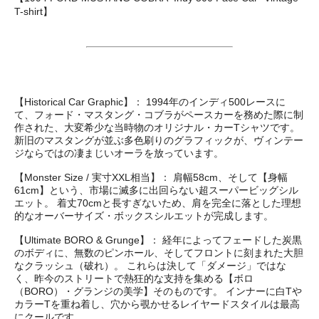
T-shirt】
【Historical Car Graphic】： 1994年のインディ500レースに
て、フォード・マスタング・コブラがペースカーを務めた際に制
作された、大変希少な当時物のオリジナル・カーTシャツです。
新旧のマスタングが並ぶ多色刷りのグラフィックが、ヴィンテー
ジならではの凄まじいオーラを放っています。
【Monster Size / 実寸XXL相当】： 肩幅58cm、そして【身幅
61cm】という、市場に滅多に出回らない超スーパービッグシル
エット。 着丈70cmと長すぎないため、肩を完全に落とした理想
的なオーバーサイズ・ボックスシルエットが完成します。
【Ultimate BORO & Grunge】： 経年によってフェードした炭黒
のボディに、無数のピンホール、そしてフロントに刻まれた大胆
なクラッシュ（破れ）。 これらは決して「ダメージ」ではな
く、昨今のストリートで熱狂的な支持を集める【ボロ
（BORO）・グランジの美学】そのものです。 インナーに白Tや
カラーTを重ね着し、穴から覗かせるレイヤードスタイルは最高
にクールです。