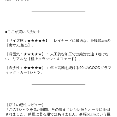
■ここが買いの決め手！
【サイズ感：★★★★★】： レイヤードに最適な、身幅61cmの
【実寸XL相当】。
【雰囲気：★★★★★】： 人工的な加工では絶対に辿り着けな
い、リアルな【極上クラッシュ＆フェード】。
【希少性：★★★★★】： 年々高騰を続ける90sのGOODグラフ
ィック・カーTシャツ。
【店主の感性レビュー】
「このTシャツを見た瞬間、その凄まじいヤレ感とオーラに圧倒
されました。 綺麗に着る服ではありません。身幅61cmという巨