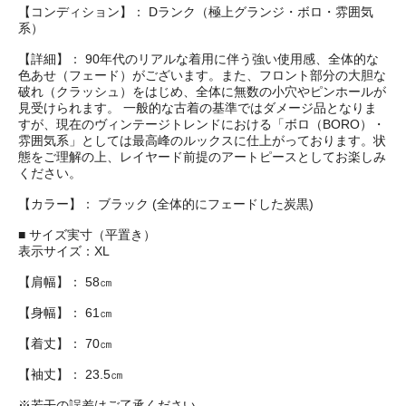
【コンディション】： Dランク（極上グランジ・ボロ・雰囲気
系）
【詳細】： 90年代のリアルな着用に伴う強い使用感、全体的な
色あせ（フェード）がございます。また、フロント部分の大胆な
破れ（クラッシュ）をはじめ、全体に無数の小穴やピンホールが
見受けられます。 一般的な古着の基準ではダメージ品となりま
すが、現在のヴィンテージトレンドにおける「ボロ（BORO）・
雰囲気系」としては最高峰のルックスに仕上がっております。状
態をご理解の上、レイヤード前提のアートピースとしてお楽しみ
ください。
【カラー】： ブラック (全体的にフェードした炭黒)
■ サイズ実寸（平置き）
表示サイズ：XL
【肩幅】： 58㎝
【身幅】： 61㎝
【着丈】： 70㎝
【袖丈】： 23.5㎝
※若干の誤差はご了承ください。