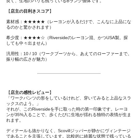
良く、生地のハリも残っているBランク個体です。
【
店主の目利きスコア
】
素材感：★★★★★（レーヨンが入るだけで、こんなに上品にな
るのかと驚かされます）
希少度：★★★★☆（Riversideのレーヨン混、かつUSA製。探
しても中々出ません）
汎用性：10 / 10（ワークブーツから、あえてのローファーまで。
振り幅の広さが魅力）
【
店主の感性レビュー
】
「ワークパンツの形をしているけれど、穿いてみると上品なスラ
ックスのよう。」
それが、このRiversideを手に取った時の第一印象です。レーヨ
ンが35%入ることで、歩くたびに生地が揺れる独特の表情が生ま
れます。
ディテールも抜かりなく、Scovillジッパーが静かにヴィンテージ
であることを主張しています。比較的に綺麗な状態で残っている