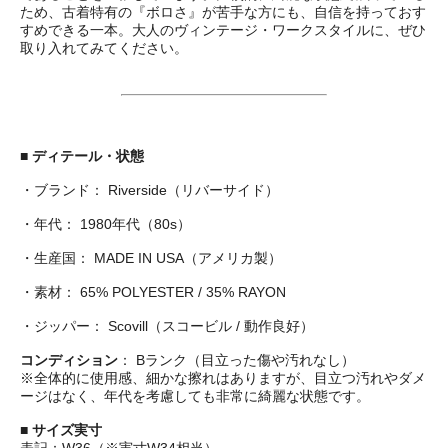
ため、古着特有の『ボロさ』が苦手な方にも、自信を持っておす
すめできる一本。大人のヴィンテージ・ワークスタイルに、ぜひ
取り入れてみてください。
■
ディテール・状態
・ブランド： Riverside（リバーサイド）
・年代： 1980年代（80s）
・生産国： MADE IN USA（アメリカ製）
・素材： 65% POLYESTER / 35% RAYON
・ジッパー： Scovill（スコービル / 動作良好）
コンディション
： Bランク（目立った傷や汚れなし）
※全体的に使用感、細かな擦れはありますが、目立つ汚れやダメ
ージはなく、年代を考慮しても非常に綺麗な状態です。
■
サイズ実寸
表記：W36（※実寸W34相当）