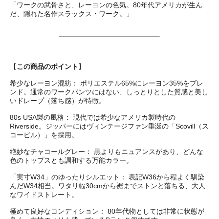
「ワークの武骨さと、レーヨンの色気。80年代アメリカが生ん
だ、隠れた名作スラックス・ワーク。」
【
この商品のポイント
】
希少なレーヨン混紡： ポリエステル65%にレーヨン35%をブレ
ンド。通常のワークパンツにはない、しっとりとした質感と美し
いドレープ（落ち感）が特徴。
80s USA製の風格： 現代では希少なアメリカ製時代の
Riverside。ジッパーにはヴィンテージファン垂涎の「Scovill（ス
コービル）」を採用。
絶妙なチャコールグレー： 黒よりもニュアンスがあり、どんな
色のトップスとも調和する万能カラー。
「実寸W34」のゆったりシルエット： 表記W36から程よく馴染
んだW34相当。ワタリ幅30cmから裾までストンと落ちる、大人
なワイドストレート。
極めて良好なコンディション： 80年代物としては非常に状態が