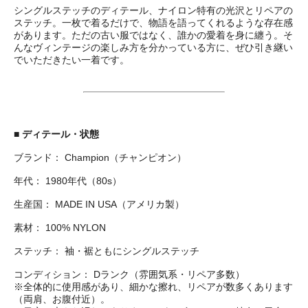
シングルステッチのディテール、ナイロン特有の光沢とリペアの
ステッチ。一枚で着るだけで、物語を語ってくれるような存在感
があります。ただの古い服ではなく、誰かの愛着を身に纏う。そ
んなヴィンテージの楽しみ方を分かっている方に、ぜひ引き継い
でいただきたい一着です。
■
ディテール・状態
ブランド： Champion（チャンピオン）
年代： 1980年代（80s）
生産国： MADE IN USA（アメリカ製）
素材： 100% NYLON
ステッチ： 袖・裾ともにシングルステッチ
コンディション： Dランク（雰囲気系・リペア多数）
※全体的に使用感があり、細かな擦れ、リペアが数多くあります
（両肩、お腹付近）。