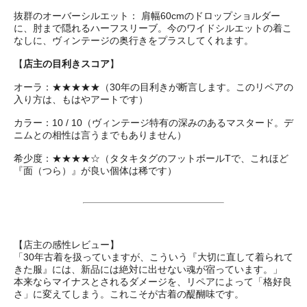
抜群のオーバーシルエット： 肩幅60cmのドロップショルダー
に、肘まで隠れるハーフスリーブ。今のワイドシルエットの着こ
なしに、ヴィンテージの奥行きをプラスしてくれます。
【
店主の目利きスコア
】
オーラ：★★★★★（30年の目利きが断言します。このリペアの
入り方は、もはやアートです）
カラー：10 / 10（ヴィンテージ特有の深みのあるマスタード。デ
ニムとの相性は言うまでもありません）
希少度：★★★★☆（タタキタグのフットボールTで、これほど
『面（つら）』が良い個体は稀です）
【店主の感性レビュー】
「30年古着を扱っていますが、こういう『大切に直して着られて
きた服』には、新品には絶対に出せない魂が宿っています。」
本来ならマイナスとされるダメージを、リペアによって「格好良
さ」に変えてしまう。これこそが古着の醍醐味です。