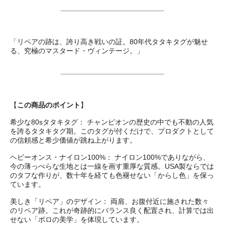
「リペアの跡は、誇り高き戦いの証。80年代タタキタグが魅せ
る、究極のマスタード・ヴィンテージ。」
【
この商品のポイント
】
希少な80sタタキタグ： チャンピオンの歴史の中でも不動の人気
を誇るタタキタグ期。このタグが付くだけで、プロダクトとして
の信頼感と希少価値が跳ね上がります。
ヘビーオンス・ナイロン100%： ナイロン100%でありながら、
今の薄っぺらな生地とは一線を画す重厚な質感。USA製ならでは
のタフな作りが、数十年を経ても色褪せない「からし色」を保っ
ています。
美しき「リペア」のデザイン： 両肩、お腹付近に施された数々
のリペア跡。これが奇跡的にバランス良く配置され、計算では出
せない「ボロの美学」を体現しています。