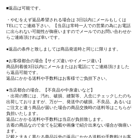
■返品は可能です。
・やむをえず返品希望される場合は 3日以内にメールもしくは
TELにてご連絡下さい。【当店は常時一人での営業の為にお電話
に出られない可能性が御座いますのでメールでのお問い合わせか
らご連絡頂ければ幸いです。
●返品の条件と致しましては商品発送時と同じに限ります。
●お客様都合の場合【サイズ違いやイメージ違い】
商品到着後3日以内にメールまたはお電話にてご連絡頂けました
ら返品可能です。
返品にかかる送料や手数料はお客様でご負担下さい。
●当店都合の場合。【不良品や中身違いなど】
・出荷の際には、汚れ、破損、縫製等、入念にチェックしたのち
出荷しておりますが、万が一、発送中の破損、不良品、あるいは
ご注文と違う商品が届いた場合の商品交換時の送料等はこちらが
負担いたします。
返品にかかる送料や手数料は当店が負担致します。
古着の商品なので全てを記載や画像で紹介出来ない場合が御座い
ます。
記載と大きく異なる商品以外の返品にかかる送料や手数料はお客