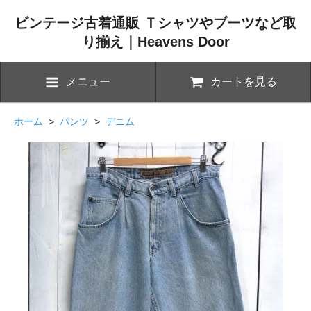
ビンテージ古着通販 Ｔシャツやブーツなど取
り揃え｜Heavens Door
メニュー
カートを見る
ホーム
>
パンツ
>
デニム