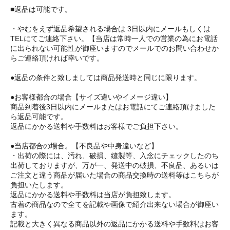
■返品は可能です。
・やむをえず返品希望される場合は 3日以内にメールもしくは
TELにてご連絡下さい。【当店は常時一人での営業の為にお電話
に出られない可能性が御座いますのでメールでのお問い合わせか
らご連絡頂ければ幸いです。
●返品の条件と致しましては商品発送時と同じに限ります。
●お客様都合の場合【サイズ違いやイメージ違い】
商品到着後3日以内にメールまたはお電話にてご連絡頂けました
ら返品可能です。
返品にかかる送料や手数料はお客様でご負担下さい。
●当店都合の場合。【不良品や中身違いなど】
・出荷の際には、汚れ、破損、縫製等、入念にチェックしたのち
出荷しておりますが、万が一、発送中の破損、不良品、あるいは
ご注文と違う商品が届いた場合の商品交換時の送料等はこちらが
負担いたします。
返品にかかる送料や手数料は当店が負担致します。
古着の商品なので全てを記載や画像で紹介出来ない場合が御座い
ます。
記載と大きく異なる商品以外の返品にかかる送料や手数料はお客