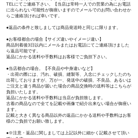
TELにてご連絡下さい。【当店は常時一人での営業の為にお電話
に出られない可能性が御座いますのでメールでのお問い合わせか
らご連絡頂ければ幸いです。
●返品の条件と致しましては商品発送時と同じに限ります。
●お客様都合の場合【サイズ違いやイメージ違い】
商品到着後3日以内にメールまたはお電話にてご連絡頂けました
ら返品可能です。
返品にかかる送料や手数料はお客様でご負担下さい。
●当店都合の場合。【不良品や中身違いなど】
・出荷の際には、汚れ、破損、縫製等、入念にチェックしたのち
出荷しておりますが、万が一、発送中の破損、不良品、あるいは
ご注文と違う商品が届いた場合の商品交換時の送料等はこちらが
負担いたします。
返品にかかる送料や手数料は当店が負担致します。
古着の商品なので全てを記載や画像で紹介出来ない場合が御座い
ます。
記載と大きく異なる商品以外の返品にかかる送料や手数料はお客
様のご負担でお願い致します。
●※注意・返品に関しましては上記以外に細かく記載させて頂い