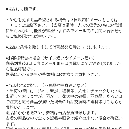
■返品は可能です。
・やむをえず返品希望される場合は 3日以内にメールもしくは
TELにてご連絡下さい。【当店は常時一人での営業の為にお電話
に出られない可能性が御座いますのでメールでのお問い合わせか
らご連絡頂ければ幸いです。
●返品の条件と致しましては商品発送時と同じに限ります。
●お客様都合の場合【サイズ違いやイメージ違い】
商品到着後3日以内にメールまたはお電話にてご連絡頂けました
ら返品可能です。
返品にかかる送料や手数料はお客様でご負担下さい。
●当店都合の場合。【不良品や中身違いなど】
・出荷の際には、汚れ、破損、縫製等、入念にチェックしたのち
出荷しておりますが、万が一、発送中の破損、不良品、あるいは
ご注文と違う商品が届いた場合の商品交換時の送料等はこちらが
負担いたします。
返品にかかる送料や手数料は当店が負担致します。
古着の商品なので全てを記載や画像で紹介出来ない場合が御座い
ます。
記載と大きく異なる商品以外の返品にかかる送料や手数料はお客