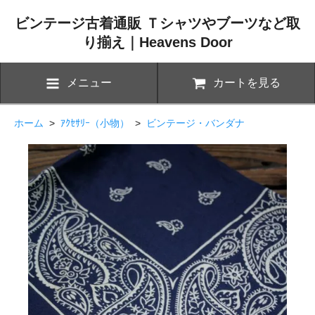
ビンテージ古着通販 Ｔシャツやブーツなど取
り揃え｜Heavens Door
メニュー
カートを見る
ホーム
>
ｱｸｾｻﾘｰ（小物）
>
ビンテージ・バンダナ