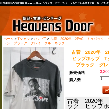
山県津山市の古着通販 Heavens-Door ヘブンズ・ドア ビンテージものから小物まで取り扱ってい
ホーム
>
Tシャツ
>
バンドT
>
古着 2020年 2PAC トゥパック
トン ブラック グレイ クルーネック
古着 2020年 
ヒップホップ 
ブラック グレ
3,3
販売価格
購入数
古着 2020年
ック ヒップホ