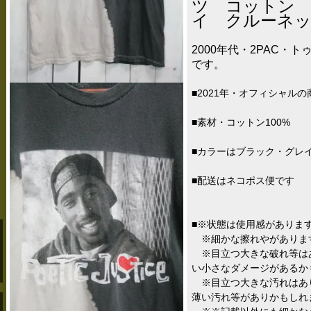
ツ コットン
イ クルーネッ
2000年代・2PAC・
です。
■2021年・オフィシャル
■素材・コットン100%
■カラーはブラック・グレ
■配送はネコポス便です
■※状態は使用感がありま
※細かな擦れやがありま
※目立つ大きな破れ等は
い小さなダメージがあるか
※目立つ大きな汚れはあ
薄い汚れ等がありかもしれ