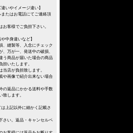
ズ違いやイメージ違い】
ルまたはお電話にてご連絡頂
はお客様でご負担下さい。
品や中身違いなど】
損、縫製等、入念にチェック
が、万が一、発送中の破損、
違う商品が届いた場合の商品
負担いたします。
は当店が負担致します。
載や画像で紹介出来ない場合
外の返品にかかる送料や手数
い致します。
ては上記以外に細かく記載さ
下さい。返品・キャンセルペ
のお客様には返品をお断りす