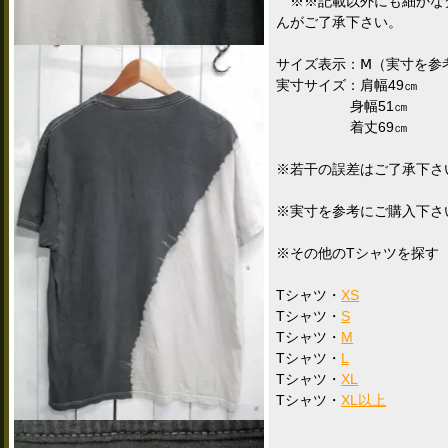
※※記載以外にも細かな
んがご了承下さい。
サイズ表示：Ⅿ（実寸を参
実寸サイズ：肩幅49㎝
身幅51㎝
着丈69㎝
※若干の誤差はご了承下さ
※実寸を参考にご購入下さ
※その他のTシャツを探す
Tシャツ・
XS
Tシャツ・
S
Tシャツ・
M
Tシャツ・
L
Tシャツ・
XL
Tシャツ・
XL以上