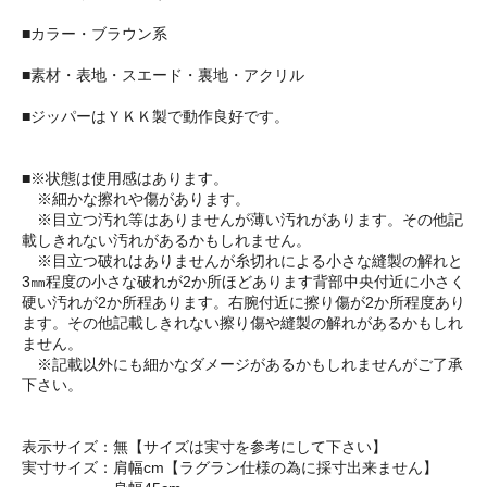
■カラー・ブラウン系
■素材・表地・スエード・裏地・アクリル
■ジッパーはＹＫＫ製で動作良好です。
■※状態は使用感はあります。
※細かな擦れや傷があります。
※目立つ汚れ等はありませんが薄い汚れがあります。その他記
載しきれない汚れがあるかもしれません。
※目立つ破れはありませんが糸切れによる小さな縫製の解れと
3㎜程度の小さな破れが2か所ほどあります背部中央付近に小さく
硬い汚れが2か所程あります。右腕付近に擦り傷が2か所程度あり
ます。その他記載しきれない擦り傷や縫製の解れがあるかもしれ
ません。
※記載以外にも細かなダメージがあるかもしれませんがご了承
下さい。
表示サイズ：無【サイズは実寸を参考にして下さい】
実寸サイズ：肩幅cm【ラグラン仕様の為に採寸出来ません】