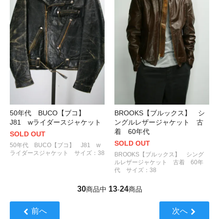
50年代 BUCO【ブコ】
BROOKS【ブルックス】 シ
J81 wライダースジャケット
ングルレザージャケット 古
着 60年代
SOLD OUT
SOLD OUT
50年代 BUCO【ブコ】 J81 w
ライダースジャケット サイズ：38
BROOKS【ブルックス】 シング
ルレザージャケット 古着 60年
代 サイズ：38
30
13
24
商品中
-
商品
前へ
次へ