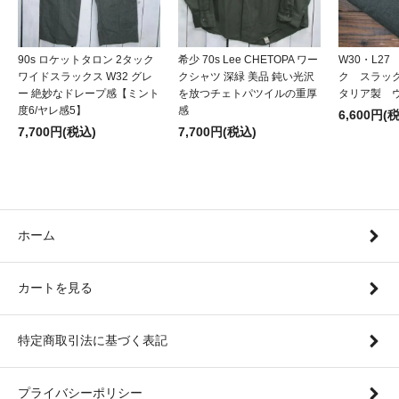
90s ロケットタロン 2タック
希少 70s Lee CHETOPA ワー
W30・L2
ワイドスラックス W32 グレ
クシャツ 深緑 美品 鈍い光沢
ク スラッ
ー 絶妙なドレープ感【ミント
を放つチェトパツイルの重厚
タリア製 
度6/ヤレ感5】
感
6,600円(
7,700円(税込)
7,700円(税込)
ホーム
カートを見る
特定商取引法に基づく表記
プライバシーポリシー